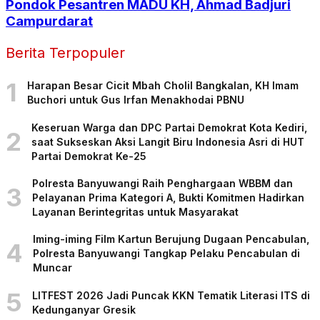
Pondok Pesantren MADU KH, Ahmad Badjuri
Campurdarat
Berita Terpopuler
1
Harapan Besar Cicit Mbah Cholil Bangkalan, KH Imam
Buchori untuk Gus Irfan Menakhodai PBNU
Keseruan Warga dan DPC Partai Demokrat Kota Kediri,
2
saat Sukseskan Aksi Langit Biru Indonesia Asri di HUT
Partai Demokrat Ke-25
Polresta Banyuwangi Raih Penghargaan WBBM dan
3
Pelayanan Prima Kategori A, Bukti Komitmen Hadirkan
Layanan Berintegritas untuk Masyarakat
Iming-iming Film Kartun Berujung Dugaan Pencabulan,
4
Polresta Banyuwangi Tangkap Pelaku Pencabulan di
Muncar
5
LITFEST 2026 Jadi Puncak KKN Tematik Literasi ITS di
Kedunganyar Gresik