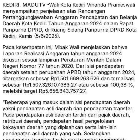
KEDIRI, MADUTV -Wali Kota Kediri Vinanda Prameswati
menyampaikan penjelasan atas Rancangan
Pertanggungjawaban Anggaran Pendapatan dan Belanja
Daerah Kota Kediri Tahun Anggaran 2024 dalam Rapat
Paripurna DPRD, di Ruang Sidang Paripurna DPRD Kota
Kediri, Kamis (5/6/2025).
Pada kesempatan ini, Mbak Wali menjelaskan bahwa
Laporan Realisasi Anggaran tahun anggaran 2024
disusun sesuai lampiran Peraturan Menteri Dalam
Negeri Nomor 77 tahun 2020. Dari sisi pendapatan
daerah setelah perubahan APBD tahun anggaran 2024,
ditargetkan sebesar Rp1.501.669.263.626 dan terealisasi
sebesar Rp1.507.326.107.383,27 atau sebesar 100,38 %,
melebihi target Rp5.656.843.757,27.
“Beberapa yang masuk dalam sisi pendapatan daerah
yakni pendapatan asli daerah dan pendapatan transfer.
Pada pendapatan asli daerah terdiri dari pajak daerah,
retribusi daerah, pendapatan hasil pengelolaan
kekayaan daerah yang dipisahkan serta lain-lain
pendapatan asli daerah yang sah. Sedangkan
pendapatan transfer terdiri dari transfer pemerintah