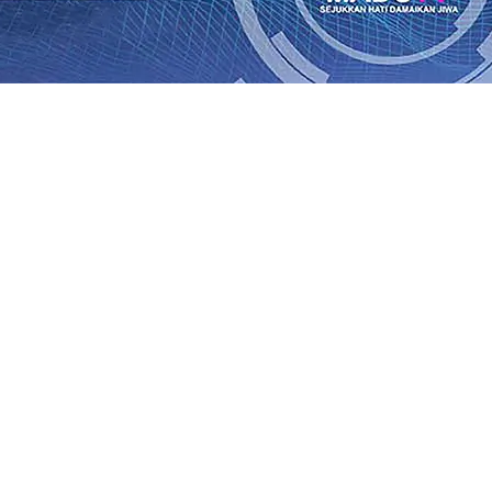
SO Kebun Dhoho Kembali Salurkan Bantuan Gula
07 Agu 
Fleksibel, dan Berkelanjutan
07 Agu 2026
•
Pemain Pemain 
iun Salurkan Bantuan TJSL Rp123 Juta untuk Pendidikan, 
 Hasil Panen Jagung di Mojokerto Tembus 18 Ton/Ha
06 A
i Hari ke-75
06 Agu 2026
•
Bangga, Mas Dhito Beri Beasis
 Timur Terus Bertumbuh, menunjukan Kuatnya Basis Me
nian Bagi Petani
06 Agu 2026
•
Kapolres Probolinggo Pim
SO Kebun Dhoho Kembali Salurkan Bantuan Gula
07 Agu 
Fleksibel, dan Berkelanjutan
07 Agu 2026
•
Pemain Pemain 
iun Salurkan Bantuan TJSL Rp123 Juta untuk Pendidikan, 
 Hasil Panen Jagung di Mojokerto Tembus 18 Ton/Ha
06 A
i Hari ke-75
06 Agu 2026
•
Bangga, Mas Dhito Beri Beasis
 Timur Terus Bertumbuh, menunjukan Kuatnya Basis Me
nian Bagi Petani
06 Agu 2026
•
Kapolres Probolinggo Pim