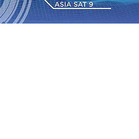
2026
•
BPJS Kesehatan Kediri Perkuat Sinergi dengan
Baru Persik Kediri Terus di Datangkan Perkuat Untuk
Sosial, dan Pelestarian Budaya
06 Agu 2026
•
ITS
gu 2026
•
Perkuat Kemitraan Dengan Petani, PG
wa Siswa Peraih Medali Emas LKS Nasional 2026
06 Agu
nabung Nasabah
06 Agu 2026
•
Dukung Peningkatan
pin Langsung Pemadaman Karhutla di Lereng Bromo, Api
2026
•
BPJS Kesehatan Kediri Perkuat Sinergi dengan
Baru Persik Kediri Terus di Datangkan Perkuat Untuk
Sosial, dan Pelestarian Budaya
06 Agu 2026
•
ITS
gu 2026
•
Perkuat Kemitraan Dengan Petani, PG
wa Siswa Peraih Medali Emas LKS Nasional 2026
06 Agu
nabung Nasabah
06 Agu 2026
•
Dukung Peningkatan
pin Langsung Pemadaman Karhutla di Lereng Bromo, Api