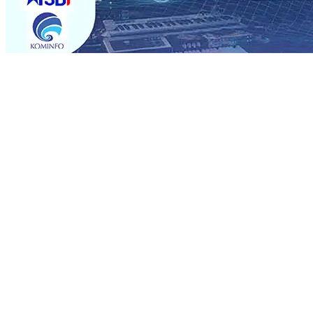
Trending
Perkuat Hubungan Dengan 17 Desa Sekitar, PT SGN MK
Media Kenalkan Wajah Baru JKN: Lebih Informatif, Lebih 
Super League 2026/2027
06 Agu 2026
•
KAI Daop 7 Mad
Perkenalkan Pupuk Probiotik Berbasis Grafenik Karbon,
Pesantren Baru Sukses Menggiling Tebu 4 Juta Kuintal d
2026
•
Jumlah Rekening dan Nominal Simpanan di Jawa
Produksi, Mas Dhito Kembali Salurkan 216 Bantuan Perta
Belum Sepenuhnya Padam
05 Agu 2026
•
Perkuat Hubungan Dengan 17 Desa Sekitar, PT SGN MK
Media Kenalkan Wajah Baru JKN: Lebih Informatif, Lebih 
Super League 2026/2027
06 Agu 2026
•
KAI Daop 7 Mad
Perkenalkan Pupuk Probiotik Berbasis Grafenik Karbon,
Pesantren Baru Sukses Menggiling Tebu 4 Juta Kuintal d
2026
•
Jumlah Rekening dan Nominal Simpanan di Jawa
Produksi, Mas Dhito Kembali Salurkan 216 Bantuan Perta
Belum Sepenuhnya Padam
05 Agu 2026
•