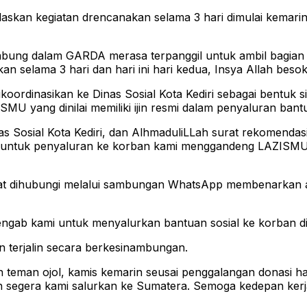
skan kegiatan drencanakan selama 3 hari dimulai kemarin 
ergabung dalam GARDA merasa terpanggil untuk ambil bagia
 selama 3 hari dan hari ini hari kedua, Insya Allah besok 
ga dikoordinasikan ke Dinas Sosial Kota Kediri sebagai bent
U yang dinilai memiliki ijin resmi dalam penyaluran bantu
s Sosial Kota Kediri, dan AlhmaduliLLah surat rekomendas
an untuk penyaluran ke korban kami menggandeng LAZISMU
aat dihubungi melalui sambungan WhatsApp membenarkan 
engab kami untuk menyalurkan bantuan sosial ke korban 
terjalin secara berkesinambungan.
n teman ojol, kamis kemarin seusai penggalangan donasi has
n segera kami salurkan ke Sumatera. Semoga kedepan kerja