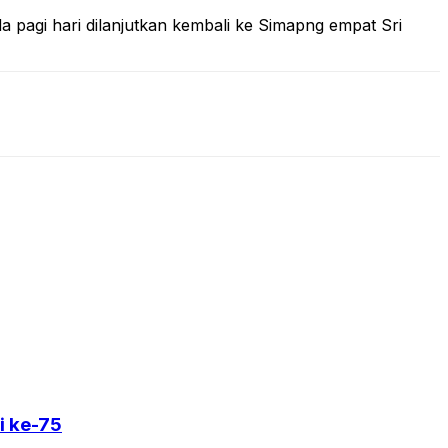
agi hari dilanjutkan kembali ke Simapng empat Sri
i ke-75