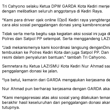
Tri Cahyono selaku Ketua DPW GARDA Kota Kediri menjela
dengan melibatkan seluruh anggotanya di Kediri Raya.
“Kami para driver ojek online (Ojol) Kediri raya yangbt
cara aksi sosial penggalangan donasi yang kamibrencanakan
Tidak serta merta begitu saja kegiatan aksi sosial ini ju
Polres dan Satpol PP setempat. Serta menggandeng LAZISM
“Jadi mekanismenya kami koordinasi langsung denganDina
tembuskan ke Polres Kediri Kota dan juga Satpol PP. D
resmi dalam penyaluran bantuan.” tambah Tri Cahyono.
Semnetara itu Ketua LAZISMU Kota Kediri Nur Ahmad s
penggalangan donasi ke jalan.
“Iya betul, kemarin dari GARDA mengajukan kerjasama d
Nur Ahmad pun berharap kerjasama dengan GARDA akan 
“Kami mengapresiasi atas aksi sosial yang dilakukan tema
berakhir hasil keseluruhan dari penggalangan donasi aka
tutupnya.