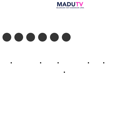
Follow social media kami di:
© 2026 - PT. Madinul Ulum Media Televisi Ummat Tulungagung, Jawa Timur
Profil Madu TV
Redaksi
Pedoman Siber
Kontak
Live Streaming
PodCast