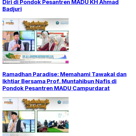
Diri di Pondok Pesantren MADU KH Ahmad
Badjuri
Ramadhan Paradise: Memahami Tawakal dan
Ikhtiar Bersama Prof. Muntahibun Nafis di
Pondok Pesantren MADU Campurdarat