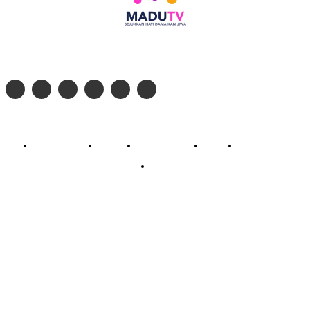
Follow social media kami di:
© 2026 - PT. Madinul Ulum Media Televisi Ummat Tulungagung, Jawa Timur
Profil Madu TV
Redaksi
Pedoman Siber
Kontak
Live Streaming
PodCast