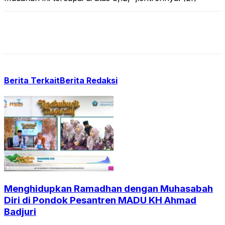
Berita Terkait
Berita Redaksi
Menghidupkan Ramadhan dengan Muhasabah
Diri di Pondok Pesantren MADU KH Ahmad
Badjuri