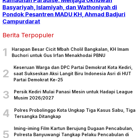
Ramadhan Paradise: Menjaga Ukhuwah
Basyariyah, Islamiyah, dan Wathoniyah di
Pondok Pesantren MADU KH, Ahmad Badjuri
Campurdarat
Berita Terpopuler
1
Harapan Besar Cicit Mbah Cholil Bangkalan, KH Imam
Buchori untuk Gus Irfan Menakhodai PBNU
Keseruan Warga dan DPC Partai Demokrat Kota Kediri,
2
saat Sukseskan Aksi Langit Biru Indonesia Asri di HUT
Partai Demokrat Ke-25
3
Persik Kediri Mulai Panasi Mesin untuk Hadapi League
Musim 2026/2027
4
Polres Probolinggo Kota Ungkap Tiga Kasus Sabu, Tiga
Tersangka Ditangkap
Iming-iming Film Kartun Berujung Dugaan Pencabulan,
5
Polresta Banyuwangi Tangkap Pelaku Pencabulan di