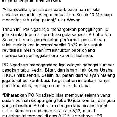
ini yang berjalan memuaskan.
“Alhamdulillah, persiapan pabrik pada hari ini kita
melaksanakan tes yang memuaskan. Besok 10 Mei siap
menerima tebu dari petani,” ujar Wayan.
Tahun ini, PG Ngadirejo menargetkan penggilingan 10
juta kuintal tebu dan produksi gula sebesar 80 ribu ton.
Sebagai bentuk peningkatan performa, perusahaan
telah melakukan investasi senilai Rp22 miliar untuk
revitalisasi mesin dan infrastruktur pabrik yang
merupakan peninggalan era kolonial Belanda.
PG Ngadirejo menggandeng tiga wilayah sebagai sumber
pasokan tebu: Kediri, Blitar, dan lahan Hak Guna Usaha
(HGU) milik sendiri. Selain itu, petani dari wilayah Malang
juga turut berkontribusi. Target tahun ini bukan hanya
pada kuantitas, tapi juga rendemen dan laba.
“Diharapkan PG Ngadirejo bisa membuat sejarah yang
sudah pernah dicapai giling tebu 10 juta kwintal, dan gula
yang dihasilkan 80 ribu ton dengan laba di atas Rp150
miliar. Kemarin rendemen rata-rata 8,12, mudah-
mudahan ini tercapai di atas 8,12,” jlentrehnya. (Ef)