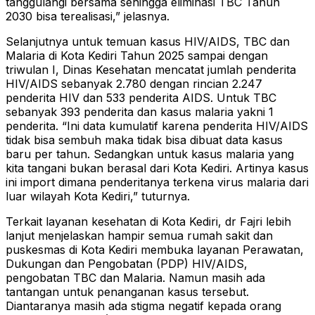
tanggulangi bersama sehingga eliminasi TBC Tahun
2030 bisa terealisasi,” jelasnya.
Selanjutnya untuk temuan kasus HIV/AIDS, TBC dan
Malaria di Kota Kediri Tahun 2025 sampai dengan
triwulan I, Dinas Kesehatan mencatat jumlah penderita
HIV/AIDS sebanyak 2.780 dengan rincian 2.247
penderita HIV dan 533 penderita AIDS. Untuk TBC
sebanyak 393 penderita dan kasus malaria yakni 1
penderita. “Ini data kumulatif karena penderita HIV/AIDS
tidak bisa sembuh maka tidak bisa dibuat data kasus
baru per tahun. Sedangkan untuk kasus malaria yang
kita tangani bukan berasal dari Kota Kediri. Artinya kasus
ini import dimana penderitanya terkena virus malaria dari
luar wilayah Kota Kediri,” tuturnya.
Terkait layanan kesehatan di Kota Kediri, dr Fajri lebih
lanjut menjelaskan hampir semua rumah sakit dan
puskesmas di Kota Kediri membuka layanan Perawatan,
Dukungan dan Pengobatan (PDP) HIV/AIDS,
pengobatan TBC dan Malaria. Namun masih ada
tantangan untuk penanganan kasus tersebut.
Diantaranya masih ada stigma negatif kepada orang