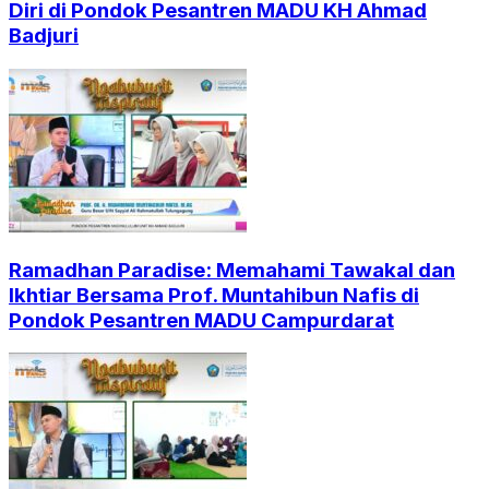
Diri di Pondok Pesantren MADU KH Ahmad
Badjuri
Ramadhan Paradise: Memahami Tawakal dan
Ikhtiar Bersama Prof. Muntahibun Nafis di
Pondok Pesantren MADU Campurdarat