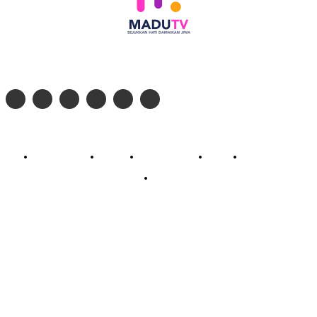
Follow social media kami di:
© 2026 - PT. Madinul Ulum Media Televisi Ummat Tulungagung, Jawa Timur
Profil Madu TV
Redaksi
Pedoman Siber
Kontak
Live Streaming
PodCast