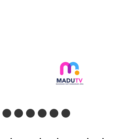
Follow social media kami di:
© 2026 - PT. Madinul Ulum Media Televisi Ummat Tulungagung, Jawa Timur
Profil Madu TV
Redaksi
Pedoman Siber
Kontak
Live Streaming