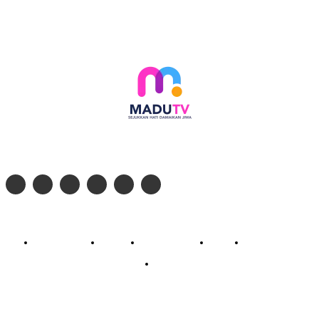
Follow social media kami di:
© 2026 - PT. Madinul Ulum Media Televisi Ummat Tulungagung, Jawa Timur
Profil Madu TV
Redaksi
Pedoman Siber
Kontak
Live Streaming
PodCast