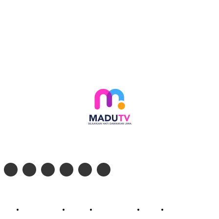
Follow social media kami di:
© 2026 - PT. Madinul Ulum Media Televisi Ummat Tulungagung, Jawa Timur
Profil Madu TV
Redaksi
Pedoman Siber
Kontak
Live Streaming