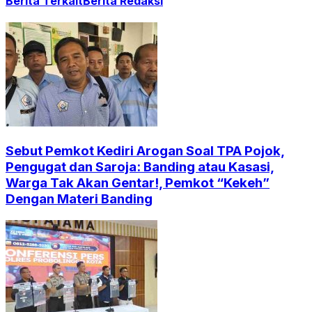
Berita Terkait
Berita Redaksi
Sebut Pemkot Kediri Arogan Soal TPA Pojok,
Pengugat dan Saroja: Banding atau Kasasi,
Warga Tak Akan Gentar!, Pemkot “Kekeh”
Dengan Materi Banding