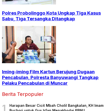
Polres Probolinggo Kota Ungkap Tiga Kasus
Sabu, Tiga Tersangka Ditangkap
Iming-iming Film Kartun Berujung Dugaan
Pencabulan, Polresta Banyuwangi Tangkap
Pelaku Pencabulan di Muncar
Berita Terpopuler
1
Harapan Besar Cicit Mbah Cholil Bangkalan, KH Imam
Buchori untuk Gus Irfan Menakhodai PBNU