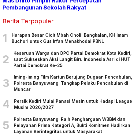
Mas Dhito Pimpin Rakor Percepatan
Pembangunan Sekolah Rakyat
Berita Terpopuler
1
Harapan Besar Cicit Mbah Cholil Bangkalan, KH Imam
Buchori untuk Gus Irfan Menakhodai PBNU
Keseruan Warga dan DPC Partai Demokrat Kota Kediri,
2
saat Sukseskan Aksi Langit Biru Indonesia Asri di HUT
Partai Demokrat Ke-25
Iming-iming Film Kartun Berujung Dugaan Pencabulan,
3
Polresta Banyuwangi Tangkap Pelaku Pencabulan di
Muncar
4
Persik Kediri Mulai Panasi Mesin untuk Hadapi League
Musim 2026/2027
Polresta Banyuwangi Raih Penghargaan WBBM dan
5
Pelayanan Prima Kategori A, Bukti Komitmen Hadirkan
Layanan Berintegritas untuk Masyarakat