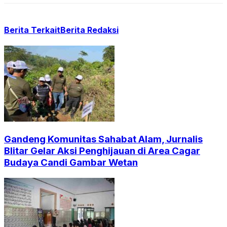
Berita Terkait
Berita Redaksi
Gandeng Komunitas Sahabat Alam, Jurnalis
Blitar Gelar Aksi Penghijauan di Area Cagar
Budaya Candi Gambar Wetan