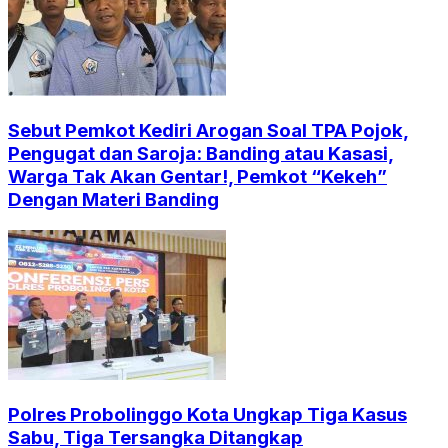
Sebut Pemkot Kediri Arogan Soal TPA Pojok,
Pengugat dan Saroja: Banding atau Kasasi,
Warga Tak Akan Gentar!, Pemkot “Kekeh”
Dengan Materi Banding
Polres Probolinggo Kota Ungkap Tiga Kasus
Sabu, Tiga Tersangka Ditangkap