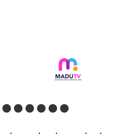
Follow social media kami di:
© 2026 - PT. Madinul Ulum Media Televisi Ummat Tulungagung, Jawa Timur
Profil Madu TV
Redaksi
Pedoman Siber
Kontak
Live Streaming