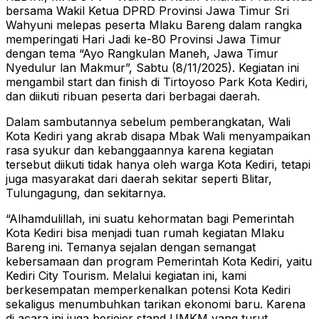
bersama Wakil Ketua DPRD Provinsi Jawa Timur Sri
Wahyuni melepas peserta Mlaku Bareng dalam rangka
memperingati Hari Jadi ke-80 Provinsi Jawa Timur
dengan tema “Ayo Rangkulan Maneh, Jawa Timur
Nyedulur lan Makmur”, Sabtu (8/11/2025). Kegiatan ini
mengambil start dan finish di Tirtoyoso Park Kota Kediri,
dan diikuti ribuan peserta dari berbagai daerah.
Dalam sambutannya sebelum pemberangkatan, Wali
Kota Kediri yang akrab disapa Mbak Wali menyampaikan
rasa syukur dan kebanggaannya karena kegiatan
tersebut diikuti tidak hanya oleh warga Kota Kediri, tetapi
juga masyarakat dari daerah sekitar seperti Blitar,
Tulungagung, dan sekitarnya.
“Alhamdulillah, ini suatu kehormatan bagi Pemerintah
Kota Kediri bisa menjadi tuan rumah kegiatan Mlaku
Bareng ini. Temanya sejalan dengan semangat
kebersamaan dan program Pemerintah Kota Kediri, yaitu
Kediri City Tourism. Melalui kegiatan ini, kami
berkesempatan memperkenalkan potensi Kota Kediri
sekaligus menumbuhkan tarikan ekonomi baru. Karena
di acara ini juga berjejer stand UMKM yang turut