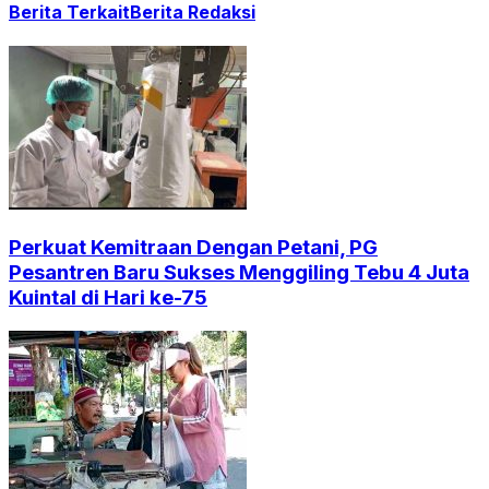
Berita Terkait
Berita Redaksi
Perkuat Kemitraan Dengan Petani, PG
Pesantren Baru Sukses Menggiling Tebu 4 Juta
Kuintal di Hari ke-75