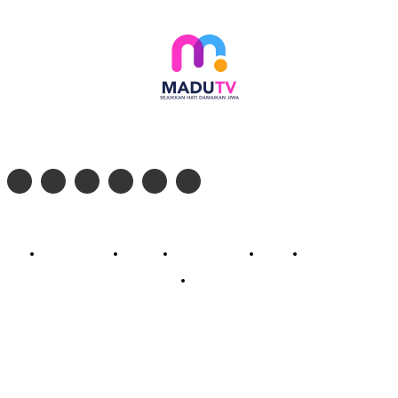
Follow social media kami di:
© 2026 - PT. Madinul Ulum Media Televisi Ummat Tulungagung, Jawa Timur
Profil Madu TV
Redaksi
Pedoman Siber
Kontak
Live Streaming
PodCast