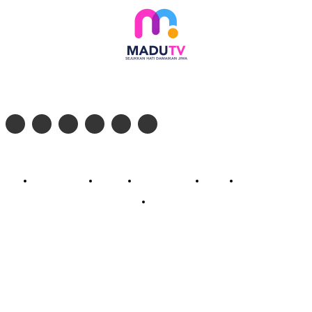
Follow social media kami di:
© 2026 - PT. Madinul Ulum Media Televisi Ummat Tulungagung, Jawa Timur
Profil Madu TV
Redaksi
Pedoman Siber
Kontak
Live Streaming
PodCast