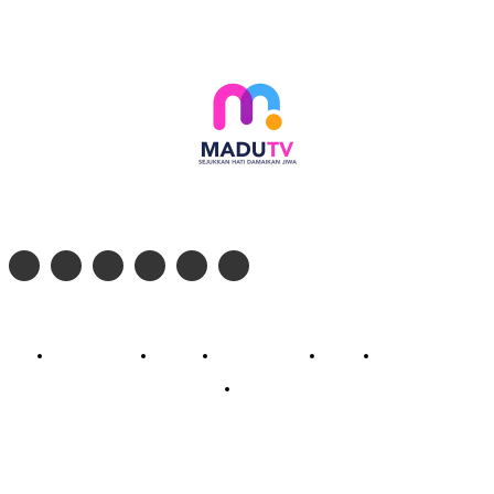
Follow social media kami di:
© 2026 - PT. Madinul Ulum Media Televisi Ummat Tulungagung, Jawa Timur
Profil Madu TV
Redaksi
Pedoman Siber
Kontak
Live Streaming
PodCast