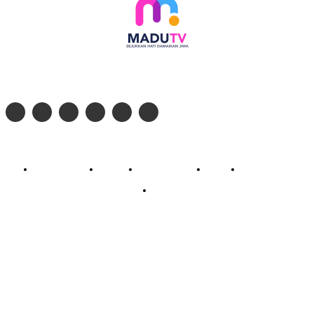
Follow social media kami di:
© 2026 - PT. Madinul Ulum Media Televisi Ummat Tulungagung, Jawa Timur
Profil Madu TV
Redaksi
Pedoman Siber
Kontak
Live Streaming
PodCast