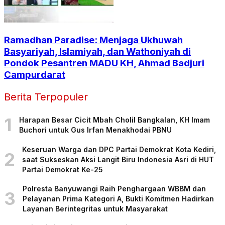
Ramadhan Paradise: Menjaga Ukhuwah
Basyariyah, Islamiyah, dan Wathoniyah di
Pondok Pesantren MADU KH, Ahmad Badjuri
Campurdarat
Berita Terpopuler
1
Harapan Besar Cicit Mbah Cholil Bangkalan, KH Imam
Buchori untuk Gus Irfan Menakhodai PBNU
Keseruan Warga dan DPC Partai Demokrat Kota Kediri,
2
saat Sukseskan Aksi Langit Biru Indonesia Asri di HUT
Partai Demokrat Ke-25
Polresta Banyuwangi Raih Penghargaan WBBM dan
3
Pelayanan Prima Kategori A, Bukti Komitmen Hadirkan
Layanan Berintegritas untuk Masyarakat