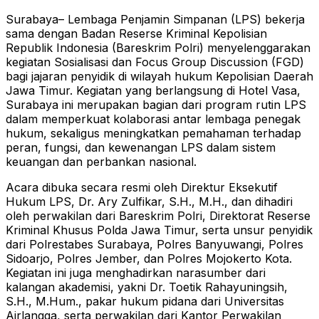
Surabaya– Lembaga Penjamin Simpanan (LPS) bekerja
sama dengan Badan Reserse Kriminal Kepolisian
Republik Indonesia (Bareskrim Polri) menyelenggarakan
kegiatan Sosialisasi dan Focus Group Discussion (FGD)
bagi jajaran penyidik di wilayah hukum Kepolisian Daerah
Jawa Timur. Kegiatan yang berlangsung di Hotel Vasa,
Surabaya ini merupakan bagian dari program rutin LPS
dalam memperkuat kolaborasi antar lembaga penegak
hukum, sekaligus meningkatkan pemahaman terhadap
peran, fungsi, dan kewenangan LPS dalam sistem
keuangan dan perbankan nasional.
Acara dibuka secara resmi oleh Direktur Eksekutif
Hukum LPS, Dr. Ary Zulfikar, S.H., M.H., dan dihadiri
oleh perwakilan dari Bareskrim Polri, Direktorat Reserse
Kriminal Khusus Polda Jawa Timur, serta unsur penyidik
dari Polrestabes Surabaya, Polres Banyuwangi, Polres
Sidoarjo, Polres Jember, dan Polres Mojokerto Kota.
Kegiatan ini juga menghadirkan narasumber dari
kalangan akademisi, yakni Dr. Toetik Rahayuningsih,
S.H., M.Hum., pakar hukum pidana dari Universitas
Airlangga, serta perwakilan dari Kantor Perwakilan