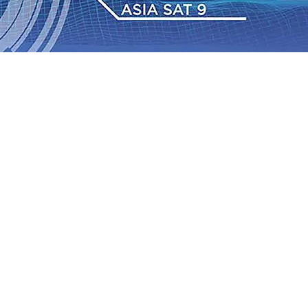
Daop 7 Madiun Salurkan Bantuan TJSL Rp123 Juta untuk
bon, Hasil Panen Jagung di Mojokerto Tembus 18 Ton/Ha
i ke-75
06 Agu 2026
•
Bangga, Mas Dhito Beri Beasiswa
r Terus Bertumbuh, menunjukan Kuatnya Basis
ian Bagi Petani
06 Agu 2026
•
Kapolres Probolinggo
tel dari Spanyol Pastikan Gabung skuad Macan Putih
05
 Agu 2026
•
Daop 7 Madiun Salurkan Bantuan TJSL Rp123 Juta untuk
bon, Hasil Panen Jagung di Mojokerto Tembus 18 Ton/Ha
i ke-75
06 Agu 2026
•
Bangga, Mas Dhito Beri Beasiswa
r Terus Bertumbuh, menunjukan Kuatnya Basis
ian Bagi Petani
06 Agu 2026
•
Kapolres Probolinggo
tel dari Spanyol Pastikan Gabung skuad Macan Putih
05
 Agu 2026
•