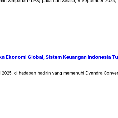
min Simpanan (LPS) pada hari Selasa, 9 September 2025,
ka Ekonomi Global, Sistem Keuangan Indonesia T
val 2025, di hadapan hadirin yang memenuhi Dyandra Conv