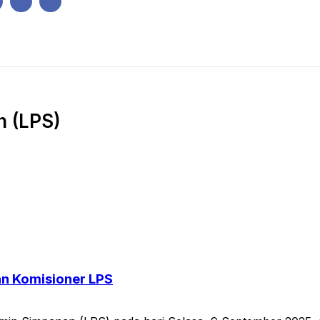
IK
PEMERINTAHAN
EKONOMI
KRIMINAL
PENDIDIKAN
n (LPS)
an Komisioner LPS