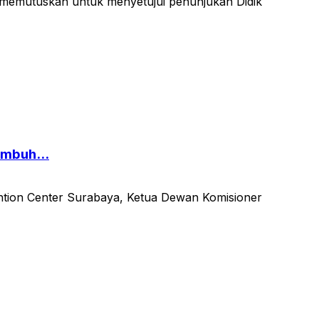
 memutuskan untuk menyetujui penunjukan Didik
umbuh...
ention Center Surabaya, Ketua Dewan Komisioner