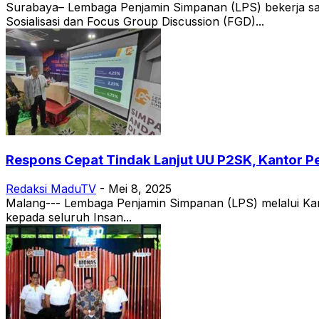
Surabaya– Lembaga Penjamin Simpanan (LPS) bekerja sam
Sosialisasi dan Focus Group Discussion (FGD)...
Respons Cepat Tindak Lanjut UU P2SK, Kantor Per
Redaksi MaduTV
-
Mei 8, 2025
Malang--- Lembaga Penjamin Simpanan (LPS) melalui Kant
kepada seluruh Insan...