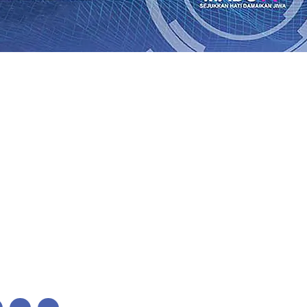
Perkuat Untuk Super League 2026/2027
06 Agu 2026
•
KAI 
•
ITS Perkenalkan Pupuk Probiotik Berbasis Grafenik Kar
antren Baru Sukses Menggiling Tebu 4 Juta Kuintal di Har
26
•
Jumlah Rekening dan Nominal Simpanan di Jawa Timu
Produksi, Mas Dhito Kembali Salurkan 216 Bantuan Pertan
, Api Belum Sepenuhnya Padam
05 Agu 2026
•
Sergio Cas
n Ponpes Wali Barokah, Pererat Sinergi Polri dan Ulama
05
Perkuat Untuk Super League 2026/2027
06 Agu 2026
•
KAI 
•
ITS Perkenalkan Pupuk Probiotik Berbasis Grafenik Kar
antren Baru Sukses Menggiling Tebu 4 Juta Kuintal di Har
26
•
Jumlah Rekening dan Nominal Simpanan di Jawa Timu
Produksi, Mas Dhito Kembali Salurkan 216 Bantuan Pertan
, Api Belum Sepenuhnya Padam
05 Agu 2026
•
Sergio Cas
n Ponpes Wali Barokah, Pererat Sinergi Polri dan Ulama
05