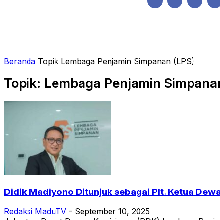
Kamis, Agustus 6, 2026
HOME
REGIONAL
NASIONAL
POLIT
Beranda
Topik
Lembaga Penjamin Simpanan (LPS)
Topik: Lembaga Penjamin Simpana
Didik Madiyono Ditunjuk sebagai Plt. Ketua Dew
Redaksi MaduTV
-
September 10, 2025