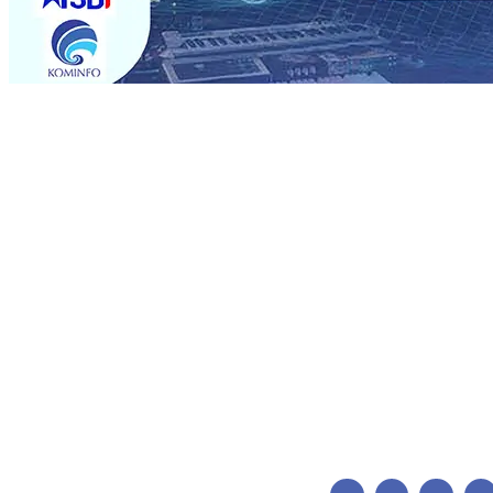
Trending
Pemain Pemain Baru Persik Kediri Terus di Datangkan 
Pendidikan, Sosial, dan Pelestarian Budaya
06 Agu 2026
06 Agu 2026
•
Perkuat Kemitraan Dengan Petani, PG Pes
Siswa Peraih Medali Emas LKS Nasional 2026
06 Agu 20
Menabung Nasabah
06 Agu 2026
•
Dukung Peningkatan 
Pimpin Langsung Pemadaman Karhutla di Lereng Bromo
Agu 2026
•
Kapolres Kediri Kota Jalin Silaturahmi denga
Pemain Pemain Baru Persik Kediri Terus di Datangkan 
Pendidikan, Sosial, dan Pelestarian Budaya
06 Agu 2026
06 Agu 2026
•
Perkuat Kemitraan Dengan Petani, PG Pes
Siswa Peraih Medali Emas LKS Nasional 2026
06 Agu 20
Menabung Nasabah
06 Agu 2026
•
Dukung Peningkatan 
Pimpin Langsung Pemadaman Karhutla di Lereng Bromo
Agu 2026
•
Kapolres Kediri Kota Jalin Silaturahmi denga