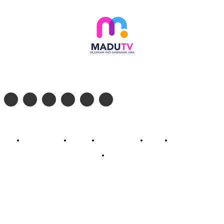
Follow social media kami di:
© 2026 - PT. Madinul Ulum Media Televisi Ummat Tulungagung, Jawa Timur
Profil Madu TV
Redaksi
Pedoman Siber
Kontak
Live Streaming
PodCast