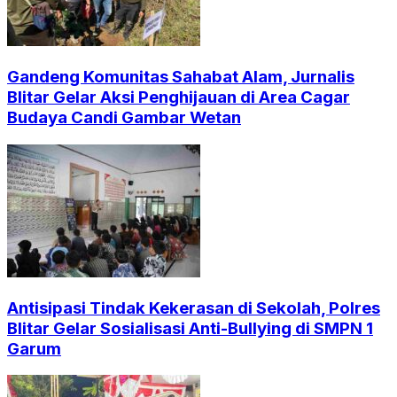
Gandeng Komunitas Sahabat Alam, Jurnalis
Blitar Gelar Aksi Penghijauan di Area Cagar
Budaya Candi Gambar Wetan
Antisipasi Tindak Kekerasan di Sekolah, Polres
Blitar Gelar Sosialisasi Anti-Bullying di SMPN 1
Garum