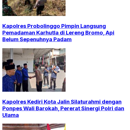
Kapolres Probolinggo Pimpin Langsung
Pemadaman Karhutla di Lereng Bromo, Api
Belum Sepenuhnya Padam
Kapolres Kediri Kota Jalin Silaturahmi dengan
Ponpes Wali Barokah, Pererat Sinergi Polri dan
Ulama