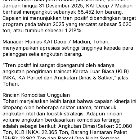
Januari hingga 31 Desember 2025, KAI Daop 7 Madiun
berhasil mengangkut sebanyak 68.452 ton barang.
Capaian ini menunjukkan tren positif dibandingkan target
program pada tahun 2025 yang tercatat sebesar 5.620
ton, atau tumbuh sebesar 1.218%.
Manager Humas KAI Daop 7 Madiun, Tohari,
menyampaikan apresiasi setinggi-tingginya kepada para
pelanggan setia angkutan barang.
“Tren positif ini sangat dipengaruhi oleh adanya
angkutan pengiriman trainset Kereta Luar Biasa (KLB)
INKA, KA Parcel dan Angkutan Dinas & Satker,” jelas
Tohari.
Rincian Komoditas Unggulan
Tohari menjelaskan lebih lanjut bahwa capaian kinerja ini
ditopang oleh beberapa sektor utama, termasuk
angkutan ritel dan logistik strategis. Adapun rincian
volume angkutan berdasarkan komoditas tertinggi
adalah sebagai berikut: Angkutan Dinas/Satker: 29.080
Ton, KLB INKA: 22.365 Ton, Barang Hantaran Paket
(BHP): 13.902 Ton dan Parcel One Night Services