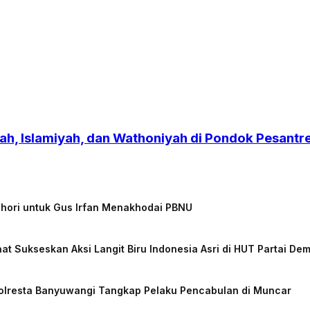
h, Islamiyah, dan Wathoniyah di Pondok Pesant
chori untuk Gus Irfan Menakhodai PBNU
at Sukseskan Aksi Langit Biru Indonesia Asri di HUT Partai De
Polresta Banyuwangi Tangkap Pelaku Pencabulan di Muncar