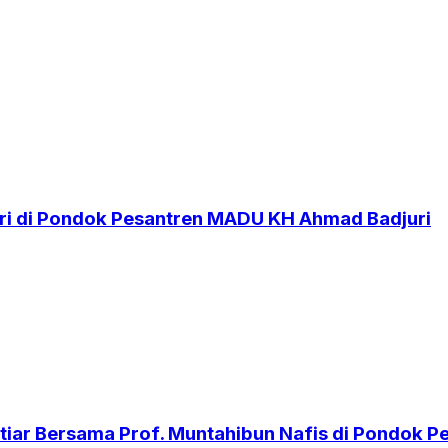
i di Pondok Pesantren MADU KH Ahmad Badjuri
iar Bersama Prof. Muntahibun Nafis di Pondok 