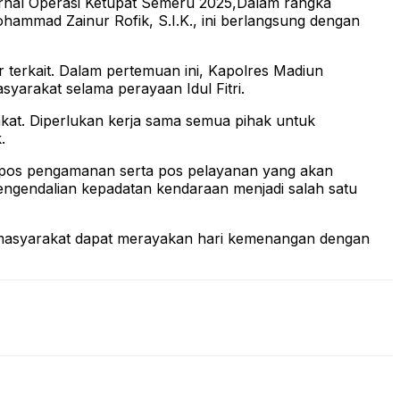
ernal Operasi Ketupat Semeru 2025,Dalam rangka
ammad Zainur Rofik, S.I.K., ini berlangsung dengan
 terkait. Dalam pertemuan ini, Kapolres Madiun
yarakat selama perayaan Idul Fitri.
kat. Diperlukan kerja sama semua pihak untuk
.
ik pos pengamanan serta pos pelayanan yang akan
pengendalian kepadatan kendaraan menjadi salah satu
a masyarakat dapat merayakan hari kemenangan dengan