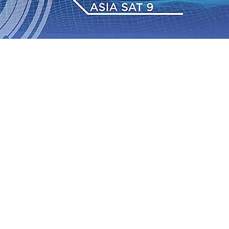
dan Berkelanjutan
07 Agu 2026
•
Pemain Pemain Baru
an Bantuan TJSL Rp123 Juta untuk Pendidikan, Sosial,
Jagung di Mojokerto Tembus 18 Ton/Ha
06 Agu 2026
•
2026
•
Bangga, Mas Dhito Beri Beasiswa Siswa Peraih
tumbuh, menunjukan Kuatnya Basis Menabung Nasabah
gu 2026
•
Kapolres Probolinggo Pimpin Langsung
Pastikan Gabung skuad Macan Putih
05 Agu 2026
•
dan Berkelanjutan
07 Agu 2026
•
Pemain Pemain Baru
an Bantuan TJSL Rp123 Juta untuk Pendidikan, Sosial,
Jagung di Mojokerto Tembus 18 Ton/Ha
06 Agu 2026
•
2026
•
Bangga, Mas Dhito Beri Beasiswa Siswa Peraih
tumbuh, menunjukan Kuatnya Basis Menabung Nasabah
gu 2026
•
Kapolres Probolinggo Pimpin Langsung
Pastikan Gabung skuad Macan Putih
05 Agu 2026
•