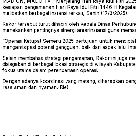
MADIUN, MADU TV – Menjelang Hari Raya Idul Fitri 2025
kesiapan pengamanan Hari Raya Idul Fitri 1446 H.Kegiat
melibatkan berbagai instansi terkait, Senin (17/3/2025).
Rakor tersebut turut dihadiri oleh Kepala Dinas Perhubu
menekankan pentingnya sinergi antarinstansi guna memast
“Operasi Ketupat Semeru 2025 bertujuan untuk menciptak
mengantisipasi potensi gangguan, baik dari aspek lalu 
Selain membahas strategi pengamanan, Rakor ini juga men
disiagakan di berbagai lokasi strategis di wilayah Kabup
fokus utama dalam perencanaan operasi.
Dengan adanya koordinasi yang matang, diharapkan peng
rasa aman dan nyaman.(Rie)