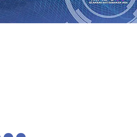
lkan Wajah Baru JKN: Lebih Informatif, Lebih Fleksibel, 
League 2026/2027
06 Agu 2026
•
KAI Daop 7 Madiun Salurk
Pupuk Probiotik Berbasis Grafenik Karbon, Hasil Panen 
ses Menggiling Tebu 4 Juta Kuintal di Hari ke-75
06 Agu 
ekening dan Nominal Simpanan di Jawa Timur Terus Ber
Kembali Salurkan 216 Bantuan Pertanian Bagi Petani
06 A
enuhnya Padam
05 Agu 2026
•
Sergio Castel dari Spanyol 
lkan Wajah Baru JKN: Lebih Informatif, Lebih Fleksibel, 
League 2026/2027
06 Agu 2026
•
KAI Daop 7 Madiun Salurk
Pupuk Probiotik Berbasis Grafenik Karbon, Hasil Panen 
ses Menggiling Tebu 4 Juta Kuintal di Hari ke-75
06 Agu 
ekening dan Nominal Simpanan di Jawa Timur Terus Ber
Kembali Salurkan 216 Bantuan Pertanian Bagi Petani
06 A
enuhnya Padam
05 Agu 2026
•
Sergio Castel dari Spanyol 