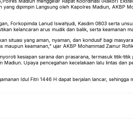
,Polres Madiun menggelar Rapat Koordinasi (Rakor) Ekst
an yang dipimpin Langsung oleh Kapolres Madiun, AKBP Moh
ngan, Forkopimda Lanud Iswahjudi, Kasdim 0803 serta unsur
ikan kelancaran arus mudik dan balik, serta keamanan mas
an situasi yang aman, nyaman, dan kondusif bagi masyara
lintas maupun keamanan,” ujar AKBP Mohammad Zainur Rofik
yoroti kesiapan sarana dan prasarana, termasuk titik-tit
aten Madiun. Upaya pencegahan kecelakaan lalu lintas dan 
amanan Idul Fitri 1446 H dapat berjalan lancar, sehingg