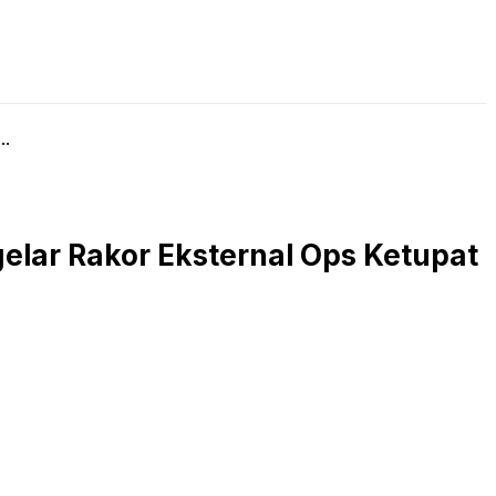
LIVE STREAMING
PODCAST
KAJIAN ISLAM
..
elar Rakor Eksternal Ops Ketupat