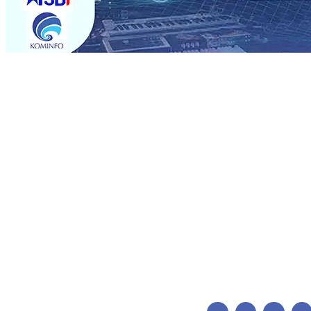
Trending
BPJS Kesehatan Kediri Perkuat Sinergi dengan Media Kena
Persik Kediri Terus di Datangkan Perkuat Untuk Super 
dan Pelestarian Budaya
06 Agu 2026
•
ITS Perkenalkan 
Perkuat Kemitraan Dengan Petani, PG Pesantren Baru Suk
Medali Emas LKS Nasional 2026
06 Agu 2026
•
Jumlah R
06 Agu 2026
•
Dukung Peningkatan Produksi, Mas Dhito 
Pemadaman Karhutla di Lereng Bromo, Api Belum Sep
BPJS Kesehatan Kediri Perkuat Sinergi dengan Media Kena
Persik Kediri Terus di Datangkan Perkuat Untuk Super 
dan Pelestarian Budaya
06 Agu 2026
•
ITS Perkenalkan 
Perkuat Kemitraan Dengan Petani, PG Pesantren Baru Suk
Medali Emas LKS Nasional 2026
06 Agu 2026
•
Jumlah R
06 Agu 2026
•
Dukung Peningkatan Produksi, Mas Dhito 
Pemadaman Karhutla di Lereng Bromo, Api Belum Sep