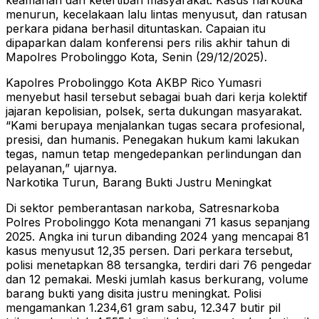
keamanan dan ketertiban masyarakat. Kasus narkotika
menurun, kecelakaan lalu lintas menyusut, dan ratusan
perkara pidana berhasil dituntaskan. Capaian itu
dipaparkan dalam konferensi pers rilis akhir tahun di
Mapolres Probolinggo Kota, Senin (29/12/2025).
Kapolres Probolinggo Kota AKBP Rico Yumasri
menyebut hasil tersebut sebagai buah dari kerja kolektif
jajaran kepolisian, polsek, serta dukungan masyarakat.
“Kami berupaya menjalankan tugas secara profesional,
presisi, dan humanis. Penegakan hukum kami lakukan
tegas, namun tetap mengedepankan perlindungan dan
pelayanan,” ujarnya.
Narkotika Turun, Barang Bukti Justru Meningkat
Di sektor pemberantasan narkoba, Satresnarkoba
Polres Probolinggo Kota menangani 71 kasus sepanjang
2025. Angka ini turun dibanding 2024 yang mencapai 81
kasus menyusut 12,35 persen. Dari perkara tersebut,
polisi menetapkan 88 tersangka, terdiri dari 76 pengedar
dan 12 pemakai. Meski jumlah kasus berkurang, volume
barang bukti yang disita justru meningkat. Polisi
mengamankan 1.234,61 gram sabu, 12.347 butir pil