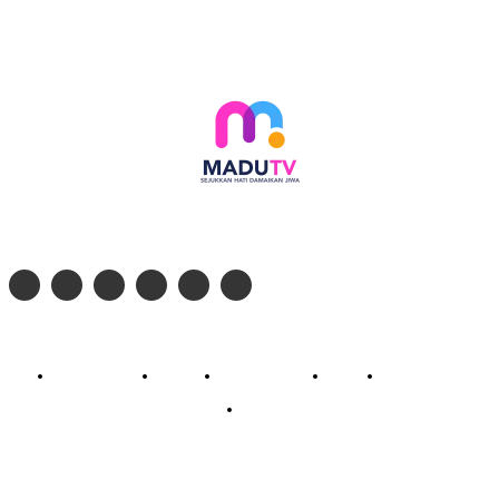
Follow social media kami di:
© 2026 - PT. Madinul Ulum Media Televisi Ummat Tulungagung, Jawa Timur
Profil Madu TV
Redaksi
Pedoman Siber
Kontak
Live Streaming
PodCast