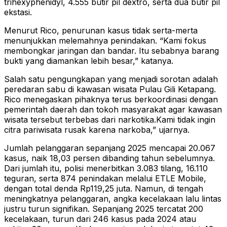
trihexyphenidyl, 4.555 butir pil dextro, serta dua butir pil
ekstasi.
Menurut Rico, penurunan kasus tidak serta-merta
menunjukkan melemahnya penindakan. “Kami fokus
membongkar jaringan dan bandar. Itu sebabnya barang
bukti yang diamankan lebih besar,” katanya.
Salah satu pengungkapan yang menjadi sorotan adalah
peredaran sabu di kawasan wisata Pulau Gili Ketapang.
Rico menegaskan pihaknya terus berkoordinasi dengan
pemerintah daerah dan tokoh masyarakat agar kawasan
wisata tersebut terbebas dari narkotika.Kami tidak ingin
citra pariwisata rusak karena narkoba,” ujarnya.
Jumlah pelanggaran sepanjang 2025 mencapai 20.067
kasus, naik 18,03 persen dibanding tahun sebelumnya.
Dari jumlah itu, polisi menerbitkan 3.083 tilang, 16.110
teguran, serta 874 penindakan melalui ETLE Mobile,
dengan total denda Rp119,25 juta. Namun, di tengah
meningkatnya pelanggaran, angka kecelakaan lalu lintas
justru turun signifikan. Sepanjang 2025 tercatat 200
kecelakaan, turun dari 246 kasus pada 2024 atau