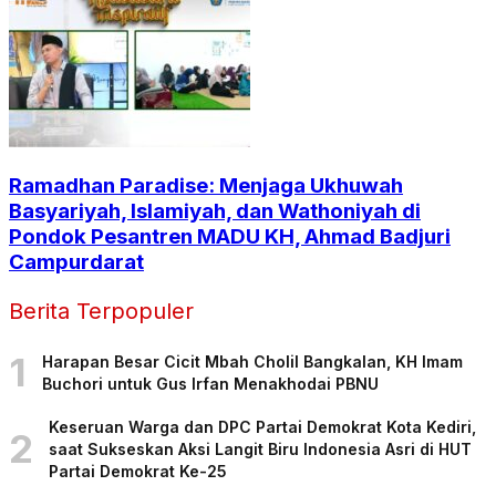
Ramadhan Paradise: Menjaga Ukhuwah
Basyariyah, Islamiyah, dan Wathoniyah di
Pondok Pesantren MADU KH, Ahmad Badjuri
Campurdarat
Berita Terpopuler
1
Harapan Besar Cicit Mbah Cholil Bangkalan, KH Imam
Buchori untuk Gus Irfan Menakhodai PBNU
Keseruan Warga dan DPC Partai Demokrat Kota Kediri,
2
saat Sukseskan Aksi Langit Biru Indonesia Asri di HUT
Partai Demokrat Ke-25