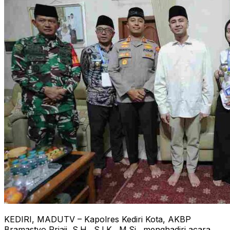
KEDIRI, MADUTV – Kapolres Kediri Kota, AKBP
Bramastyo Priaji, S.H., S.I.K., M.Si., menghadiri acara