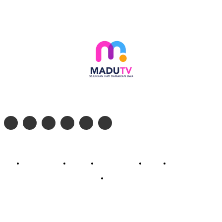
Follow social media kami di:
© 2026 - PT. Madinul Ulum Media Televisi Ummat Tulungagung, Jawa Timur
Profil Madu TV
Redaksi
Pedoman Siber
Kontak
Live Streaming
PodCast