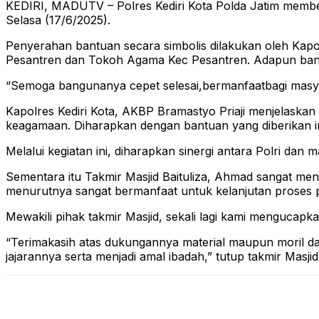
KEDIRI, MADUTV – Polres Kediri Kota Polda Jatim member
Selasa (17/6/2025).
Penyerahan bantuan secara simbolis dilakukan oleh Kapolr
Pesantren dan Tokoh Agama Kec Pesantren. Adapun bantu
“Semoga bangunanya cepet selesai,bermanfaatbagi masyara
Kapolres Kediri Kota, AKBP Bramastyo Priaji menjelaska
keagamaan. Diharapkan dengan bantuan yang diberikan in
Melalui kegiatan ini, diharapkan sinergi antara Polri da
Sementara itu Takmir Masjid Baituliza, Ahmad sangat men
menurutnya sangat bermanfaat untuk kelanjutan proses 
Mewakili pihak takmir Masjid, sekali lagi kami mengucapk
“Terimakasih atas dukungannya material maupun moril dar
jajarannya serta menjadi amal ibadah,” tutup takmir Masjid 