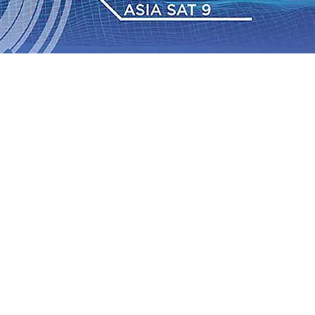
 TPA Pojok, Pengugat dan Saroja: Banding atau Kasasi,
sa Sekitar, PT SGN MKSO Kebun Dhoho Kembali
: Lebih Informatif, Lebih Fleksibel, dan Berkelanjutan
gu 2026
•
KAI Daop 7 Madiun Salurkan Bantuan TJSL
sis Grafenik Karbon, Hasil Panen Jagung di Mojokerto
Juta Kuintal di Hari ke-75
06 Agu 2026
•
Bangga, Mas
mpanan di Jawa Timur Terus Bertumbuh, menunjukan
 TPA Pojok, Pengugat dan Saroja: Banding atau Kasasi,
sa Sekitar, PT SGN MKSO Kebun Dhoho Kembali
: Lebih Informatif, Lebih Fleksibel, dan Berkelanjutan
gu 2026
•
KAI Daop 7 Madiun Salurkan Bantuan TJSL
sis Grafenik Karbon, Hasil Panen Jagung di Mojokerto
Juta Kuintal di Hari ke-75
06 Agu 2026
•
Bangga, Mas
mpanan di Jawa Timur Terus Bertumbuh, menunjukan