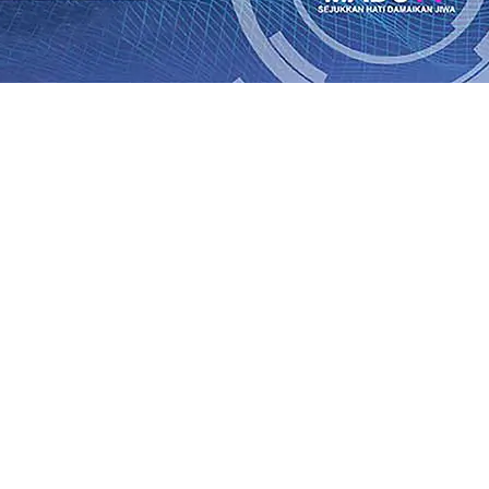
Rp1 Miliar
08 Agu 2026
•
Sebut Pemkot Kediri Arogan Soal
i Banding
07 Agu 2026
•
Perkuat Hubungan Dengan 17 De
diri Perkuat Sinergi dengan Media Kenalkan Wajah Baru JKN
 di Datangkan Perkuat Untuk Super League 2026/2027
06 A
daya
06 Agu 2026
•
ITS Perkenalkan Pupuk Probiotik Berba
gan Petani, PG Pesantren Baru Sukses Menggiling Tebu 4 
onal 2026
06 Agu 2026
•
Jumlah Rekening dan Nominal Si
Rp1 Miliar
08 Agu 2026
•
Sebut Pemkot Kediri Arogan Soal
i Banding
07 Agu 2026
•
Perkuat Hubungan Dengan 17 De
diri Perkuat Sinergi dengan Media Kenalkan Wajah Baru JKN
 di Datangkan Perkuat Untuk Super League 2026/2027
06 A
daya
06 Agu 2026
•
ITS Perkenalkan Pupuk Probiotik Berba
gan Petani, PG Pesantren Baru Sukses Menggiling Tebu 4 
onal 2026
06 Agu 2026
•
Jumlah Rekening dan Nominal Si