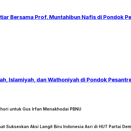
iar Bersama Prof. Muntahibun Nafis di Pondok 
h, Islamiyah, dan Wathoniyah di Pondok Pesant
chori untuk Gus Irfan Menakhodai PBNU
at Sukseskan Aksi Langit Biru Indonesia Asri di HUT Partai De