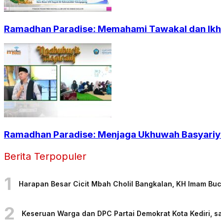
Ramadhan Paradise: Memahami Tawakal dan Ikht
Ramadhan Paradise: Menjaga Ukhuwah Basyariya
Berita Terpopuler
1
Harapan Besar Cicit Mbah Cholil Bangkalan, KH Imam Bu
2
Keseruan Warga dan DPC Partai Demokrat Kota Kediri, sa