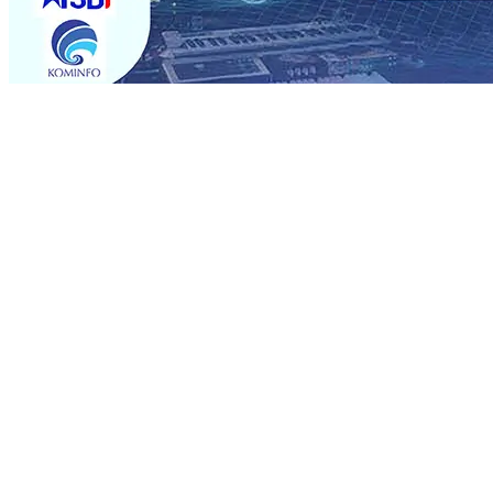
Trending
Rumah dan 6 Kendaraan Ludes Terbakar, Kerugian Capai 
Warga Tak Akan Gentar!, Pemkot “Kekeh” Dengan Mater
Salurkan Bantuan Gula
07 Agu 2026
•
BPJS Kesehatan Ke
07 Agu 2026
•
Pemain Pemain Baru Persik Kediri Terus
Rp123 Juta untuk Pendidikan, Sosial, dan Pelestarian Bu
Tembus 18 Ton/Ha
06 Agu 2026
•
Perkuat Kemitraan Den
Dhito Beri Beasiswa Siswa Peraih Medali Emas LKS Nasi
Kuatnya Basis Menabung Nasabah
06 Agu 2026
•
Rumah dan 6 Kendaraan Ludes Terbakar, Kerugian Capai 
Warga Tak Akan Gentar!, Pemkot “Kekeh” Dengan Mater
Salurkan Bantuan Gula
07 Agu 2026
•
BPJS Kesehatan Ke
07 Agu 2026
•
Pemain Pemain Baru Persik Kediri Terus
Rp123 Juta untuk Pendidikan, Sosial, dan Pelestarian Bu
Tembus 18 Ton/Ha
06 Agu 2026
•
Perkuat Kemitraan Den
Dhito Beri Beasiswa Siswa Peraih Medali Emas LKS Nasi
Kuatnya Basis Menabung Nasabah
06 Agu 2026
•