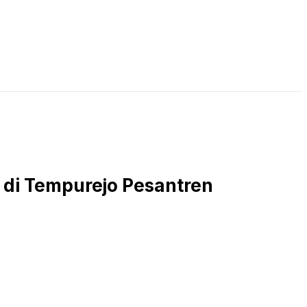
LIVE STREAMING
PODCAST
KAJIAN ISLAM
 di Tempurejo Pesantren