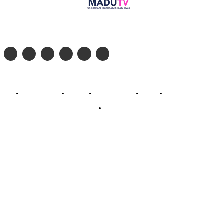
Follow social media kami di:
© 2026 - PT. Madinul Ulum Media Televisi Ummat Tulungagung, Jawa Timur
Profil Madu TV
Redaksi
Pedoman Siber
Kontak
Live Streaming
PodCast