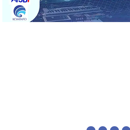
Trending
Pemain Pemain Baru Persik Kediri Terus di Datangkan 
Pendidikan, Sosial, dan Pelestarian Budaya
06 Agu 2026
06 Agu 2026
•
Perkuat Kemitraan Dengan Petani, PG Pes
Siswa Peraih Medali Emas LKS Nasional 2026
06 Agu 20
Menabung Nasabah
06 Agu 2026
•
Dukung Peningkatan 
Pimpin Langsung Pemadaman Karhutla di Lereng Bromo
Agu 2026
•
Kapolres Kediri Kota Jalin Silaturahmi denga
Pemain Pemain Baru Persik Kediri Terus di Datangkan 
Pendidikan, Sosial, dan Pelestarian Budaya
06 Agu 2026
06 Agu 2026
•
Perkuat Kemitraan Dengan Petani, PG Pes
Siswa Peraih Medali Emas LKS Nasional 2026
06 Agu 20
Menabung Nasabah
06 Agu 2026
•
Dukung Peningkatan 
Pimpin Langsung Pemadaman Karhutla di Lereng Bromo
Agu 2026
•
Kapolres Kediri Kota Jalin Silaturahmi denga