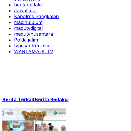
beritaupdate
Jawatimur
Kapolres Bangkalan
madinululum
madutvdigital
madutvnusantara
Polda jatim
tvpesantrenjatim
WARTAMADUTV
Berita Terkait
Berita Redaksi