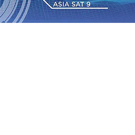
Daop 7 Madiun Salurkan Bantuan TJSL Rp123 Juta untuk
bon, Hasil Panen Jagung di Mojokerto Tembus 18 Ton/Ha
i ke-75
06 Agu 2026
•
Bangga, Mas Dhito Beri Beasiswa
r Terus Bertumbuh, menunjukan Kuatnya Basis
ian Bagi Petani
06 Agu 2026
•
Kapolres Probolinggo
tel dari Spanyol Pastikan Gabung skuad Macan Putih
05
 Agu 2026
•
Daop 7 Madiun Salurkan Bantuan TJSL Rp123 Juta untuk
bon, Hasil Panen Jagung di Mojokerto Tembus 18 Ton/Ha
i ke-75
06 Agu 2026
•
Bangga, Mas Dhito Beri Beasiswa
r Terus Bertumbuh, menunjukan Kuatnya Basis
ian Bagi Petani
06 Agu 2026
•
Kapolres Probolinggo
tel dari Spanyol Pastikan Gabung skuad Macan Putih
05
 Agu 2026
•