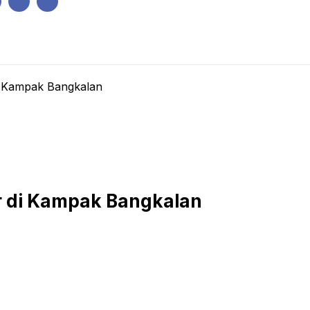
IK
PEMERINTAHAN
EKONOMI
KRIMINAL
PENDIDIKAN
i Kampak Bangkalan
r di Kampak Bangkalan