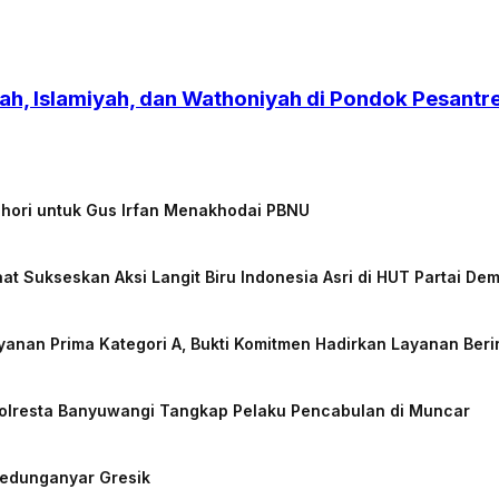
h, Islamiyah, dan Wathoniyah di Pondok Pesant
chori untuk Gus Irfan Menakhodai PBNU
at Sukseskan Aksi Langit Biru Indonesia Asri di HUT Partai De
nan Prima Kategori A, Bukti Komitmen Hadirkan Layanan Beri
Polresta Banyuwangi Tangkap Pelaku Pencabulan di Muncar
Kedunganyar Gresik