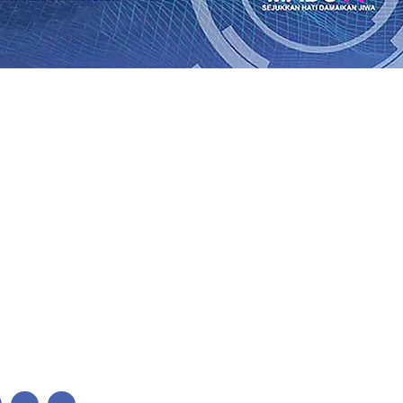
Perkuat Untuk Super League 2026/2027
06 Agu 2026
•
KAI 
•
ITS Perkenalkan Pupuk Probiotik Berbasis Grafenik Kar
antren Baru Sukses Menggiling Tebu 4 Juta Kuintal di Har
26
•
Jumlah Rekening dan Nominal Simpanan di Jawa Timu
Produksi, Mas Dhito Kembali Salurkan 216 Bantuan Pertan
, Api Belum Sepenuhnya Padam
05 Agu 2026
•
Sergio Cas
n Ponpes Wali Barokah, Pererat Sinergi Polri dan Ulama
05
Perkuat Untuk Super League 2026/2027
06 Agu 2026
•
KAI 
•
ITS Perkenalkan Pupuk Probiotik Berbasis Grafenik Kar
antren Baru Sukses Menggiling Tebu 4 Juta Kuintal di Har
26
•
Jumlah Rekening dan Nominal Simpanan di Jawa Timu
Produksi, Mas Dhito Kembali Salurkan 216 Bantuan Pertan
, Api Belum Sepenuhnya Padam
05 Agu 2026
•
Sergio Cas
n Ponpes Wali Barokah, Pererat Sinergi Polri dan Ulama
05