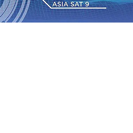
2026
•
BPJS Kesehatan Kediri Perkuat Sinergi dengan
Baru Persik Kediri Terus di Datangkan Perkuat Untuk
Sosial, dan Pelestarian Budaya
06 Agu 2026
•
ITS
gu 2026
•
Perkuat Kemitraan Dengan Petani, PG
wa Siswa Peraih Medali Emas LKS Nasional 2026
06 Agu
nabung Nasabah
06 Agu 2026
•
Dukung Peningkatan
pin Langsung Pemadaman Karhutla di Lereng Bromo, Api
2026
•
BPJS Kesehatan Kediri Perkuat Sinergi dengan
Baru Persik Kediri Terus di Datangkan Perkuat Untuk
Sosial, dan Pelestarian Budaya
06 Agu 2026
•
ITS
gu 2026
•
Perkuat Kemitraan Dengan Petani, PG
wa Siswa Peraih Medali Emas LKS Nasional 2026
06 Agu
nabung Nasabah
06 Agu 2026
•
Dukung Peningkatan
pin Langsung Pemadaman Karhutla di Lereng Bromo, Api