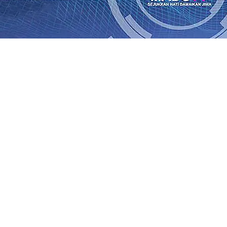
SO Kebun Dhoho Kembali Salurkan Bantuan Gula
07 Agu 
Fleksibel, dan Berkelanjutan
07 Agu 2026
•
Pemain Pemain 
iun Salurkan Bantuan TJSL Rp123 Juta untuk Pendidikan, 
 Hasil Panen Jagung di Mojokerto Tembus 18 Ton/Ha
06 A
i Hari ke-75
06 Agu 2026
•
Bangga, Mas Dhito Beri Beasis
 Timur Terus Bertumbuh, menunjukan Kuatnya Basis Me
nian Bagi Petani
06 Agu 2026
•
Kapolres Probolinggo Pim
SO Kebun Dhoho Kembali Salurkan Bantuan Gula
07 Agu 
Fleksibel, dan Berkelanjutan
07 Agu 2026
•
Pemain Pemain 
iun Salurkan Bantuan TJSL Rp123 Juta untuk Pendidikan, 
 Hasil Panen Jagung di Mojokerto Tembus 18 Ton/Ha
06 A
i Hari ke-75
06 Agu 2026
•
Bangga, Mas Dhito Beri Beasis
 Timur Terus Bertumbuh, menunjukan Kuatnya Basis Me
nian Bagi Petani
06 Agu 2026
•
Kapolres Probolinggo Pim