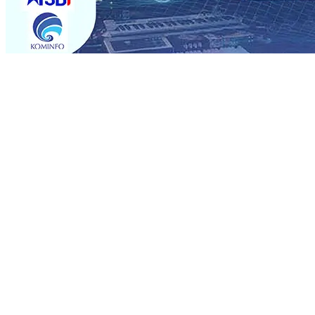
Trending
Perkuat Hubungan Dengan 17 Desa Sekitar, PT SGN MK
Media Kenalkan Wajah Baru JKN: Lebih Informatif, Lebih 
Super League 2026/2027
06 Agu 2026
•
KAI Daop 7 Mad
Perkenalkan Pupuk Probiotik Berbasis Grafenik Karbon,
Pesantren Baru Sukses Menggiling Tebu 4 Juta Kuintal d
2026
•
Jumlah Rekening dan Nominal Simpanan di Jawa
Produksi, Mas Dhito Kembali Salurkan 216 Bantuan Perta
Belum Sepenuhnya Padam
05 Agu 2026
•
Perkuat Hubungan Dengan 17 Desa Sekitar, PT SGN MK
Media Kenalkan Wajah Baru JKN: Lebih Informatif, Lebih 
Super League 2026/2027
06 Agu 2026
•
KAI Daop 7 Mad
Perkenalkan Pupuk Probiotik Berbasis Grafenik Karbon,
Pesantren Baru Sukses Menggiling Tebu 4 Juta Kuintal d
2026
•
Jumlah Rekening dan Nominal Simpanan di Jawa
Produksi, Mas Dhito Kembali Salurkan 216 Bantuan Perta
Belum Sepenuhnya Padam
05 Agu 2026
•