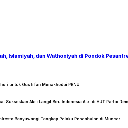
h, Islamiyah, dan Wathoniyah di Pondok Pesant
chori untuk Gus Irfan Menakhodai PBNU
at Sukseskan Aksi Langit Biru Indonesia Asri di HUT Partai De
Polresta Banyuwangi Tangkap Pelaku Pencabulan di Muncar