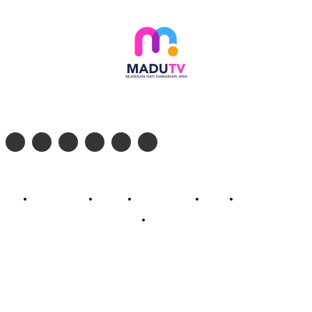
Follow social media kami di:
© 2026 - PT. Madinul Ulum Media Televisi Ummat Tulungagung, Jawa Timur
Profil Madu TV
Redaksi
Pedoman Siber
Kontak
Live Streaming
PodCast