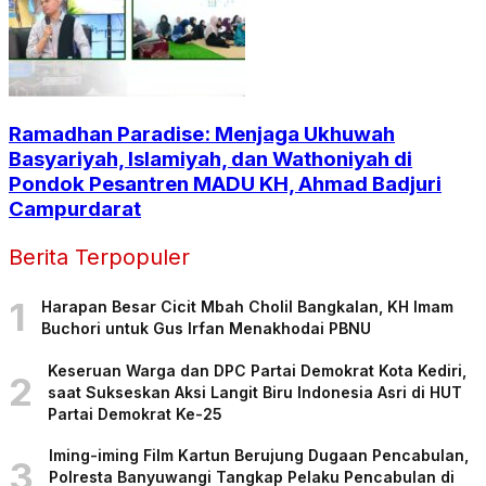
Ramadhan Paradise: Menjaga Ukhuwah
Basyariyah, Islamiyah, dan Wathoniyah di
Pondok Pesantren MADU KH, Ahmad Badjuri
Campurdarat
Berita Terpopuler
1
Harapan Besar Cicit Mbah Cholil Bangkalan, KH Imam
Buchori untuk Gus Irfan Menakhodai PBNU
Keseruan Warga dan DPC Partai Demokrat Kota Kediri,
2
saat Sukseskan Aksi Langit Biru Indonesia Asri di HUT
Partai Demokrat Ke-25
Iming-iming Film Kartun Berujung Dugaan Pencabulan,
3
Polresta Banyuwangi Tangkap Pelaku Pencabulan di