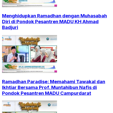
Menghidupkan Ramadhan dengan Muhasabah
Diri di Pondok Pesantren MADU KH Ahmad
Badjuri
Ramadhan Paradise: Memahami Tawakal dan
Ikhtiar Bersama Prof. Muntahibun Nafis di
Pondok Pesantren MADU Campurdarat