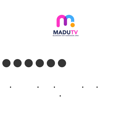
Follow social media kami di:
© 2026 - PT. Madinul Ulum Media Televisi Ummat Tulungagung, Jawa Timur
Profil Madu TV
Redaksi
Pedoman Siber
Kontak
Live Streaming
PodCast