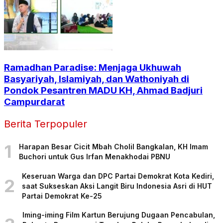
Ramadhan Paradise: Menjaga Ukhuwah
Basyariyah, Islamiyah, dan Wathoniyah di
Pondok Pesantren MADU KH, Ahmad Badjuri
Campurdarat
Berita Terpopuler
1
Harapan Besar Cicit Mbah Cholil Bangkalan, KH Imam
Buchori untuk Gus Irfan Menakhodai PBNU
Keseruan Warga dan DPC Partai Demokrat Kota Kediri,
2
saat Sukseskan Aksi Langit Biru Indonesia Asri di HUT
Partai Demokrat Ke-25
Iming-iming Film Kartun Berujung Dugaan Pencabulan,