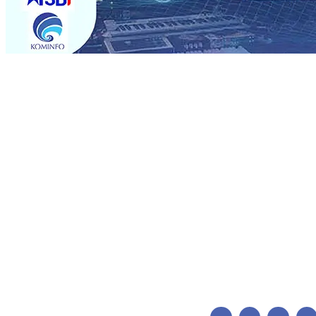
Trending
Pemain Pemain Baru Persik Kediri Terus di Datangkan 
Pendidikan, Sosial, dan Pelestarian Budaya
06 Agu 2026
06 Agu 2026
•
Perkuat Kemitraan Dengan Petani, PG Pes
Siswa Peraih Medali Emas LKS Nasional 2026
06 Agu 20
Menabung Nasabah
06 Agu 2026
•
Dukung Peningkatan 
Pimpin Langsung Pemadaman Karhutla di Lereng Bromo
Agu 2026
•
Kapolres Kediri Kota Jalin Silaturahmi denga
Pemain Pemain Baru Persik Kediri Terus di Datangkan 
Pendidikan, Sosial, dan Pelestarian Budaya
06 Agu 2026
06 Agu 2026
•
Perkuat Kemitraan Dengan Petani, PG Pes
Siswa Peraih Medali Emas LKS Nasional 2026
06 Agu 20
Menabung Nasabah
06 Agu 2026
•
Dukung Peningkatan 
Pimpin Langsung Pemadaman Karhutla di Lereng Bromo
Agu 2026
•
Kapolres Kediri Kota Jalin Silaturahmi denga