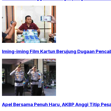
Iming-iming Film Kartun Berujung Dugaan Penca
Apel Bersama Penuh Haru, AKBP Anggi Titip Pesa