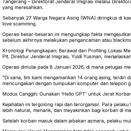
Tangerang – Direktorat Jenderal Imigrasi melalui Direkt
yang meresahkan.
Sebanyak 27 Warga Negara Asing (WNA) diringkus di kaw
love scamming.
​Operasi besar-besaran ini mengungkap fakta mengejutkan
sebelum akhirnya melakukan pengancaman atau blackmai
​Kronologi Penangkapan: Berawal dari Profiling Lokasi M
​Plt. Direktur Jenderal Imigrasi, Yuldi Yusman, menjelask
Operasi dimulai pada 8 Januari 2026, di mana petugas m
​”Di sana, tim kami mengamankan 14 orang asing, terdiri
mencurigakan dengan tumpukan komputer dan telepon ge
​Modus Canggih: Gunakan ‘Hello GPT’ untuk Jerat Korban
​Kejahatan ini tergolong rapi dan terorganisir. Para pe
lebih natural, menarik, dan meyakinkan bagi korban di med
​Setelah korban masuk dalam jebakan asmara, pelaku mul