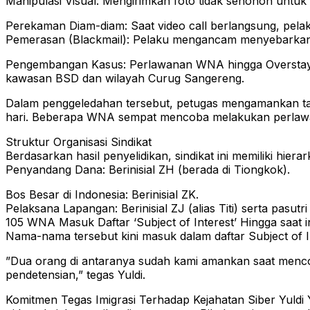
​Manipulasi Visual: Mengirimkan foto tidak senonoh untuk 
​Perekaman Diam-diam: Saat video call berlangsung, pel
​Pemerasan (Blackmail): Pelaku mengancam menyebarkan 
​Pengembangan Kasus: Perlawanan WNA hingga Overstay, 
kawasan BSD dan wilayah Curug Sangereng.
​Dalam penggeledahan tersebut, petugas mengamankan tam
hari. Beberapa WNA sempat mencoba melakukan perlawa
​Struktur Organisasi Sindikat
​Berdasarkan hasil penyelidikan, sindikat ini memiliki hierark
​Penyandang Dana: Berinisial ZH (berada di Tiongkok).
​Bos Besar di Indonesia: Berinisial ZK.
​Pelaksana Lapangan: Berinisial ZJ (alias Titi) serta pasutr
​105 WNA Masuk Daftar ‘Subject of Interest’ Hingga saat in
Nama-nama tersebut kini masuk dalam daftar Subject of I
​”Dua orang di antaranya sudah kami amankan saat mencob
pendetensian,” tegas Yuldi.
Komitmen Tegas Imigrasi Terhadap Kejahatan Siber ​Yuldi