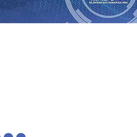
Perkuat Untuk Super League 2026/2027
06 Agu 2026
•
KAI 
•
ITS Perkenalkan Pupuk Probiotik Berbasis Grafenik Kar
antren Baru Sukses Menggiling Tebu 4 Juta Kuintal di Har
26
•
Jumlah Rekening dan Nominal Simpanan di Jawa Timu
Produksi, Mas Dhito Kembali Salurkan 216 Bantuan Pertan
, Api Belum Sepenuhnya Padam
05 Agu 2026
•
Sergio Cas
n Ponpes Wali Barokah, Pererat Sinergi Polri dan Ulama
05
Perkuat Untuk Super League 2026/2027
06 Agu 2026
•
KAI 
•
ITS Perkenalkan Pupuk Probiotik Berbasis Grafenik Kar
antren Baru Sukses Menggiling Tebu 4 Juta Kuintal di Har
26
•
Jumlah Rekening dan Nominal Simpanan di Jawa Timu
Produksi, Mas Dhito Kembali Salurkan 216 Bantuan Pertan
, Api Belum Sepenuhnya Padam
05 Agu 2026
•
Sergio Cas
n Ponpes Wali Barokah, Pererat Sinergi Polri dan Ulama
05