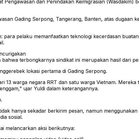
orat Pengawasan dan Penindakan Keimigrasian (Wasdakim) be
asan Gading Serpong, Tangerang, Banten, atas dugaan ket
: para pelaku memanfaatkan teknologi kecerdasan buatan (A
l.
encurigakan
an bahwa terbongkarnya sindikat ini merupakan hasil dari p
enggerebek lokasi pertama di Gading Serpong.
 dari 13 warga negara RRT dan satu warga Vietnam. Mereka 
nggam,” ujar Yuldi dalam keterangannya.
.
laku tidak hanya sekadar berkirim pesan, namun menggunaka
ia sosial.
ai melancarkan aksi berikutnya: