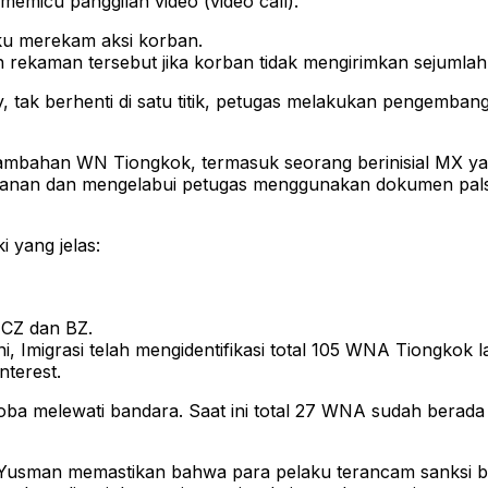
memicu panggilan video (video call).
aku merekam aksi korban.
rekaman tersebut jika korban tidak mengirimkan sejumlah
tak berhenti di satu titik, petugas melakukan pengemban
bahan WN Tiongkok, termasuk seorang berinisial MX yang 
nan dan mengelabui petugas menggunakan dokumen palsu
i yang jelas:
i CZ dan BZ.
i, Imigrasi telah mengidentifikasi total 105 WNA Tiongkok la
nterest.
a melewati bandara. Saat ini total 27 WNA sudah berada di
 Yusman memastikan bahwa para pelaku terancam sanksi bera