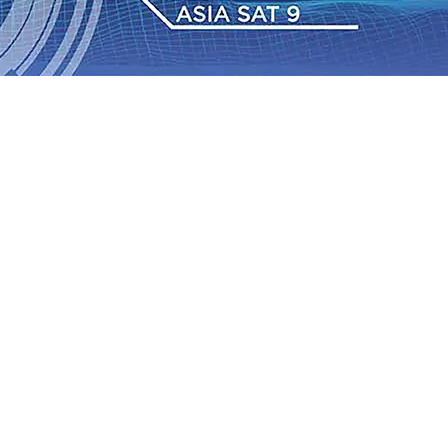
Daop 7 Madiun Salurkan Bantuan TJSL Rp123 Juta untuk
bon, Hasil Panen Jagung di Mojokerto Tembus 18 Ton/Ha
i ke-75
06 Agu 2026
•
Bangga, Mas Dhito Beri Beasiswa
r Terus Bertumbuh, menunjukan Kuatnya Basis
ian Bagi Petani
06 Agu 2026
•
Kapolres Probolinggo
tel dari Spanyol Pastikan Gabung skuad Macan Putih
05
 Agu 2026
•
Daop 7 Madiun Salurkan Bantuan TJSL Rp123 Juta untuk
bon, Hasil Panen Jagung di Mojokerto Tembus 18 Ton/Ha
i ke-75
06 Agu 2026
•
Bangga, Mas Dhito Beri Beasiswa
r Terus Bertumbuh, menunjukan Kuatnya Basis
ian Bagi Petani
06 Agu 2026
•
Kapolres Probolinggo
tel dari Spanyol Pastikan Gabung skuad Macan Putih
05
 Agu 2026
•