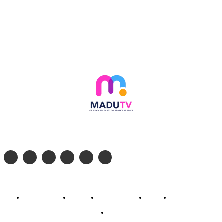
Follow social media kami di:
© 2026 - PT. Madinul Ulum Media Televisi Ummat Tulungagung, Jawa Timur
Profil Madu TV
Redaksi
Pedoman Siber
Kontak
Live Streaming
PodCast