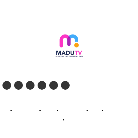
Follow social media kami di:
© 2026 - PT. Madinul Ulum Media Televisi Ummat Tulungagung, Jawa Timur
Profil Madu TV
Redaksi
Pedoman Siber
Kontak
Live Streaming
PodCast