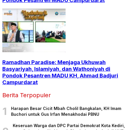
Pondok Pesantren MADU Campurdarat
Ramadhan Paradise: Menjaga Ukhuwah
Basyariyah, Islamiyah, dan Wathoniyah di
Pondok Pesantren MADU KH, Ahmad Badjuri
Campurdarat
Berita Terpopuler
1
Harapan Besar Cicit Mbah Cholil Bangkalan, KH Imam
Buchori untuk Gus Irfan Menakhodai PBNU
Keseruan Warga dan DPC Partai Demokrat Kota Kediri,