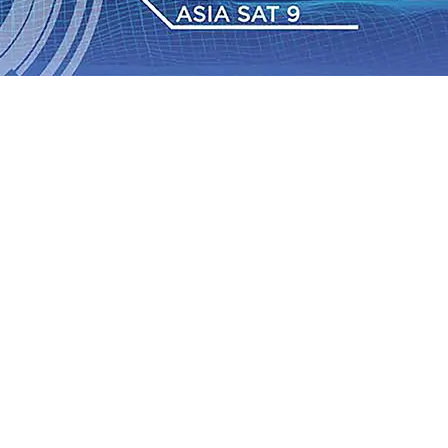
Daop 7 Madiun Salurkan Bantuan TJSL Rp123 Juta untuk
bon, Hasil Panen Jagung di Mojokerto Tembus 18 Ton/Ha
i ke-75
06 Agu 2026
•
Bangga, Mas Dhito Beri Beasiswa
r Terus Bertumbuh, menunjukan Kuatnya Basis
ian Bagi Petani
06 Agu 2026
•
Kapolres Probolinggo
tel dari Spanyol Pastikan Gabung skuad Macan Putih
05
 Agu 2026
•
Daop 7 Madiun Salurkan Bantuan TJSL Rp123 Juta untuk
bon, Hasil Panen Jagung di Mojokerto Tembus 18 Ton/Ha
i ke-75
06 Agu 2026
•
Bangga, Mas Dhito Beri Beasiswa
r Terus Bertumbuh, menunjukan Kuatnya Basis
ian Bagi Petani
06 Agu 2026
•
Kapolres Probolinggo
tel dari Spanyol Pastikan Gabung skuad Macan Putih
05
 Agu 2026
•