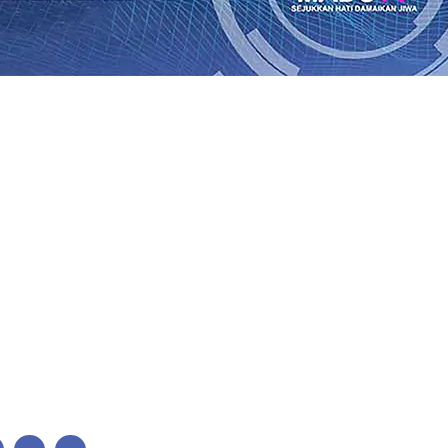
Perkuat Untuk Super League 2026/2027
06 Agu 2026
•
KAI 
•
ITS Perkenalkan Pupuk Probiotik Berbasis Grafenik Kar
antren Baru Sukses Menggiling Tebu 4 Juta Kuintal di Har
26
•
Jumlah Rekening dan Nominal Simpanan di Jawa Timu
Produksi, Mas Dhito Kembali Salurkan 216 Bantuan Pertan
, Api Belum Sepenuhnya Padam
05 Agu 2026
•
Sergio Cas
n Ponpes Wali Barokah, Pererat Sinergi Polri dan Ulama
05
Perkuat Untuk Super League 2026/2027
06 Agu 2026
•
KAI 
•
ITS Perkenalkan Pupuk Probiotik Berbasis Grafenik Kar
antren Baru Sukses Menggiling Tebu 4 Juta Kuintal di Har
26
•
Jumlah Rekening dan Nominal Simpanan di Jawa Timu
Produksi, Mas Dhito Kembali Salurkan 216 Bantuan Pertan
, Api Belum Sepenuhnya Padam
05 Agu 2026
•
Sergio Cas
n Ponpes Wali Barokah, Pererat Sinergi Polri dan Ulama
05