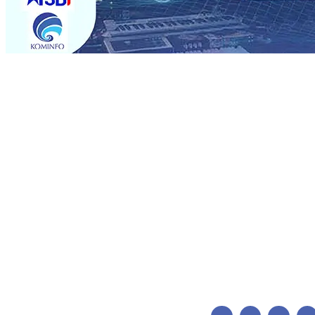
Trending
Pemain Pemain Baru Persik Kediri Terus di Datangkan 
Pendidikan, Sosial, dan Pelestarian Budaya
06 Agu 2026
06 Agu 2026
•
Perkuat Kemitraan Dengan Petani, PG Pes
Siswa Peraih Medali Emas LKS Nasional 2026
06 Agu 20
Menabung Nasabah
06 Agu 2026
•
Dukung Peningkatan 
Pimpin Langsung Pemadaman Karhutla di Lereng Bromo
Agu 2026
•
Kapolres Kediri Kota Jalin Silaturahmi denga
Pemain Pemain Baru Persik Kediri Terus di Datangkan 
Pendidikan, Sosial, dan Pelestarian Budaya
06 Agu 2026
06 Agu 2026
•
Perkuat Kemitraan Dengan Petani, PG Pes
Siswa Peraih Medali Emas LKS Nasional 2026
06 Agu 20
Menabung Nasabah
06 Agu 2026
•
Dukung Peningkatan 
Pimpin Langsung Pemadaman Karhutla di Lereng Bromo
Agu 2026
•
Kapolres Kediri Kota Jalin Silaturahmi denga