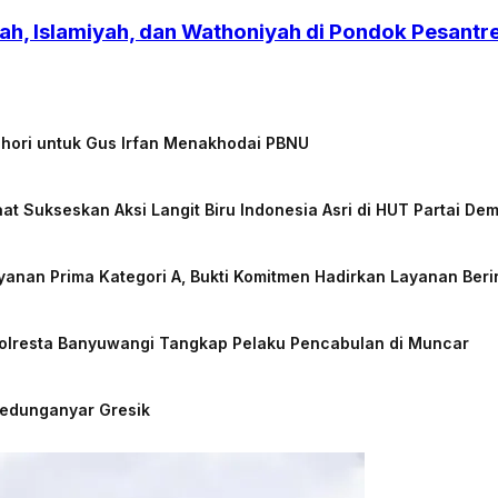
h, Islamiyah, dan Wathoniyah di Pondok Pesant
chori untuk Gus Irfan Menakhodai PBNU
at Sukseskan Aksi Langit Biru Indonesia Asri di HUT Partai De
nan Prima Kategori A, Bukti Komitmen Hadirkan Layanan Beri
Polresta Banyuwangi Tangkap Pelaku Pencabulan di Muncar
Kedunganyar Gresik