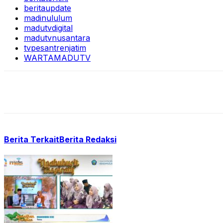
beritaupdate
madinululum
madutvdigital
madutvnusantara
tvpesantrenjatim
WARTAMADUTV
Berita Terkait
Berita Redaksi