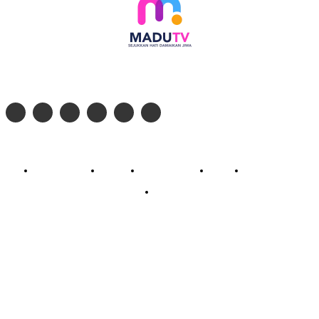
Follow social media kami di:
© 2026 - PT. Madinul Ulum Media Televisi Ummat Tulungagung, Jawa Timur
Profil Madu TV
Redaksi
Pedoman Siber
Kontak
Live Streaming
PodCast