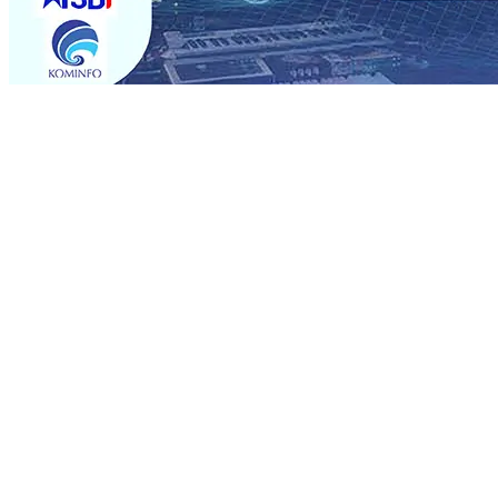
Trending
Sebut Pemkot Kediri Arogan Soal TPA Pojok, Pengugat d
Perkuat Hubungan Dengan 17 Desa Sekitar, PT SGN MK
Media Kenalkan Wajah Baru JKN: Lebih Informatif, Lebih 
Super League 2026/2027
06 Agu 2026
•
KAI Daop 7 Mad
Perkenalkan Pupuk Probiotik Berbasis Grafenik Karbon,
Pesantren Baru Sukses Menggiling Tebu 4 Juta Kuintal d
2026
•
Jumlah Rekening dan Nominal Simpanan di Jawa
Produksi, Mas Dhito Kembali Salurkan 216 Bantuan Perta
Sebut Pemkot Kediri Arogan Soal TPA Pojok, Pengugat d
Perkuat Hubungan Dengan 17 Desa Sekitar, PT SGN MK
Media Kenalkan Wajah Baru JKN: Lebih Informatif, Lebih 
Super League 2026/2027
06 Agu 2026
•
KAI Daop 7 Mad
Perkenalkan Pupuk Probiotik Berbasis Grafenik Karbon,
Pesantren Baru Sukses Menggiling Tebu 4 Juta Kuintal d
2026
•
Jumlah Rekening dan Nominal Simpanan di Jawa
Produksi, Mas Dhito Kembali Salurkan 216 Bantuan Perta