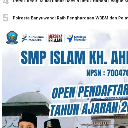
4
Persik Kediri Mulai Panasi Mesin untuk Hadapi League
5
Polresta Banyuwangi Raih Penghargaan WBBM dan Pelaya