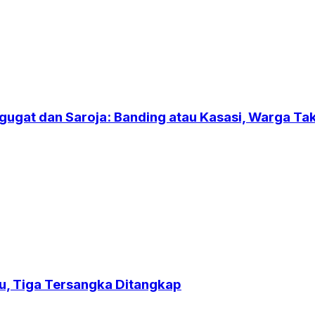
gugat dan Saroja: Banding atau Kasasi, Warga T
u, Tiga Tersangka Ditangkap