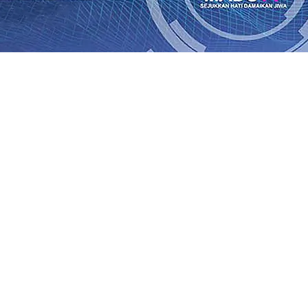
an Saroja: Banding atau Kasasi, Warga Tak Akan Gentar!,
SO Kebun Dhoho Kembali Salurkan Bantuan Gula
07 Agu 
Fleksibel, dan Berkelanjutan
07 Agu 2026
•
Pemain Pemain 
iun Salurkan Bantuan TJSL Rp123 Juta untuk Pendidikan, 
 Hasil Panen Jagung di Mojokerto Tembus 18 Ton/Ha
06 A
i Hari ke-75
06 Agu 2026
•
Bangga, Mas Dhito Beri Beasis
 Timur Terus Bertumbuh, menunjukan Kuatnya Basis Me
nian Bagi Petani
06 Agu 2026
•
an Saroja: Banding atau Kasasi, Warga Tak Akan Gentar!,
SO Kebun Dhoho Kembali Salurkan Bantuan Gula
07 Agu 
Fleksibel, dan Berkelanjutan
07 Agu 2026
•
Pemain Pemain 
iun Salurkan Bantuan TJSL Rp123 Juta untuk Pendidikan, 
 Hasil Panen Jagung di Mojokerto Tembus 18 Ton/Ha
06 A
i Hari ke-75
06 Agu 2026
•
Bangga, Mas Dhito Beri Beasis
 Timur Terus Bertumbuh, menunjukan Kuatnya Basis Me
nian Bagi Petani
06 Agu 2026
•