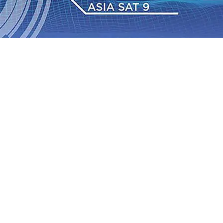
 Pemkot “Kekeh” Dengan Materi Banding
07 Agu 2026
•
2026
•
BPJS Kesehatan Kediri Perkuat Sinergi dengan
Baru Persik Kediri Terus di Datangkan Perkuat Untuk
Sosial, dan Pelestarian Budaya
06 Agu 2026
•
ITS
gu 2026
•
Perkuat Kemitraan Dengan Petani, PG
wa Siswa Peraih Medali Emas LKS Nasional 2026
06 Agu
nabung Nasabah
06 Agu 2026
•
Dukung Peningkatan
 Pemkot “Kekeh” Dengan Materi Banding
07 Agu 2026
•
2026
•
BPJS Kesehatan Kediri Perkuat Sinergi dengan
Baru Persik Kediri Terus di Datangkan Perkuat Untuk
Sosial, dan Pelestarian Budaya
06 Agu 2026
•
ITS
gu 2026
•
Perkuat Kemitraan Dengan Petani, PG
wa Siswa Peraih Medali Emas LKS Nasional 2026
06 Agu
nabung Nasabah
06 Agu 2026
•
Dukung Peningkatan