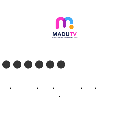
Follow social media kami di:
© 2026 - PT. Madinul Ulum Media Televisi Ummat Tulungagung, Jawa Timur
Profil Madu TV
Redaksi
Pedoman Siber
Kontak
Live Streaming
PodCast