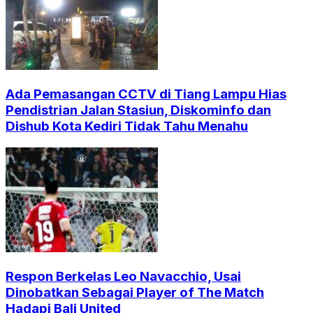
Ada Pemasangan CCTV di Tiang Lampu Hias
Pendistrian Jalan Stasiun, Diskominfo dan
Dishub Kota Kediri Tidak Tahu Menahu
Respon Berkelas Leo Navacchio, Usai
Dinobatkan Sebagai Player of The Match
Hadapi Bali United