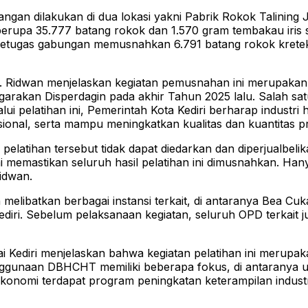
k tangan dilakukan di dua lokasi yakni Pabrik Rokok Talini
a 35.777 batang rokok dan 1.570 gram tembakau iris siap 
 petugas gabungan memusnahkan 6.791 batang rokok kretek
oh. Ridwan menjelaskan kegiatan pemusnahan ini merupakan
rakan Disperdagin pada akhir Tahun 2025 lalu. Salah satu
lui pelatihan ini, Pemerintah Kota Kediri berharap industri
sional, serta mampu meningkatkan kualitas dan kuantitas p
elatihan tersebut tidak dapat diedarkan dan diperjualbeli
i memastikan seluruh hasil pelatihan ini dimusnahkan. Han
idwan.
libatkan berbagai instansi terkait, di antaranya Bea Cuka
ediri. Sebelum pelaksanaan kegiatan, seluruh OPD terkait 
ai Kediri menjelaskan bahwa kegiatan pelatihan ini merupa
nggunaan DBHCHT memiliki beberapa fokus, di antaranya 
nomi terdapat program peningkatan keterampilan industr