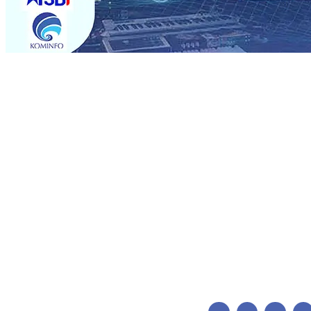
Trending
ITS Perkenalkan Pupuk Probiotik Berbasis Grafenik Kar
Pesantren Baru Sukses Menggiling Tebu 4 Juta Kuintal d
2026
•
Jumlah Rekening dan Nominal Simpanan di Jawa
Produksi, Mas Dhito Kembali Salurkan 216 Bantuan Perta
Belum Sepenuhnya Padam
05 Agu 2026
•
Sergio Castel
Ponpes Wali Barokah, Pererat Sinergi Polri dan Ulama
05
05 Agu 2026
•
Mas Dhito Minta Camat Proaktif Pantau 
ITS Perkenalkan Pupuk Probiotik Berbasis Grafenik Kar
Pesantren Baru Sukses Menggiling Tebu 4 Juta Kuintal d
2026
•
Jumlah Rekening dan Nominal Simpanan di Jawa
Produksi, Mas Dhito Kembali Salurkan 216 Bantuan Perta
Belum Sepenuhnya Padam
05 Agu 2026
•
Sergio Castel
Ponpes Wali Barokah, Pererat Sinergi Polri dan Ulama
05
05 Agu 2026
•
Mas Dhito Minta Camat Proaktif Pantau 