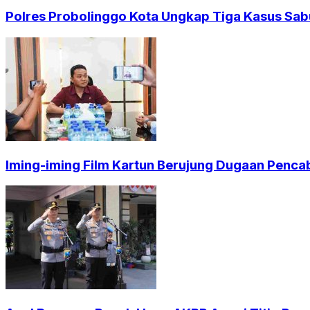
Polres Probolinggo Kota Ungkap Tiga Kasus Sab
Iming-iming Film Kartun Berujung Dugaan Penca