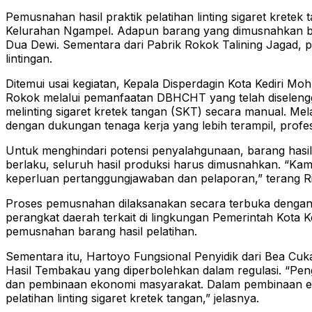
Pemusnahan hasil praktik pelatihan linting sigaret krete
Kelurahan Ngampel. Adapun barang yang dimusnahkan berup
Dua Dewi. Sementara dari Pabrik Rokok Talining Jagad,
lintingan.
Ditemui usai kegiatan, Kepala Disperdagin Kota Kediri M
Rokok melalui pemanfaatan DBHCHT yang telah diselengga
melinting sigaret kretek tangan (SKT) secara manual. Mela
dengan dukungan tenaga kerja yang lebih terampil, profe
Untuk menghindari potensi penyalahgunaan, barang hasil p
berlaku, seluruh hasil produksi harus dimusnahkan. “Kam
keperluan pertanggungjawaban dan pelaporan,” terang R
Proses pemusnahan dilaksanakan secara terbuka dengan me
perangkat daerah terkait di lingkungan Pemerintah Kota K
pemusnahan barang hasil pelatihan.
Sementara itu, Hartoyo Fungsional Penyidik dari Bea Cuk
Hasil Tembakau yang diperbolehkan dalam regulasi. “Pe
dan pembinaan ekonomi masyarakat. Dalam pembinaan eko
pelatihan linting sigaret kretek tangan,” jelasnya.