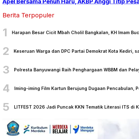
Apel Bersama Penuh Haru, AKBP Anggi Titip Pesa
Berita Terpopuler
1
Harapan Besar Cicit Mbah Cholil Bangkalan, KH Imam Bu
2
Keseruan Warga dan DPC Partai Demokrat Kota Kediri, sa
3
Polresta Banyuwangi Raih Penghargaan WBBM dan Pelaya
4
Iming-iming Film Kartun Berujung Dugaan Pencabulan, 
5
LITFEST 2026 Jadi Puncak KKN Tematik Literasi ITS di 