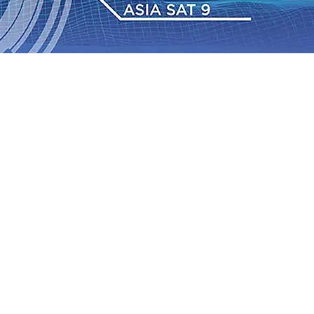
6 Agu 2026
•
Perkuat Kemitraan Dengan Petani, PG
wa Siswa Peraih Medali Emas LKS Nasional 2026
06 Agu
nabung Nasabah
06 Agu 2026
•
Dukung Peningkatan
pin Langsung Pemadaman Karhutla di Lereng Bromo, Api
2026
•
Kapolres Kediri Kota Jalin Silaturahmi dengan
Tengah Perkembangan Industri Fesyen yang Semakin Pesat
6 Agu 2026
•
Perkuat Kemitraan Dengan Petani, PG
wa Siswa Peraih Medali Emas LKS Nasional 2026
06 Agu
nabung Nasabah
06 Agu 2026
•
Dukung Peningkatan
pin Langsung Pemadaman Karhutla di Lereng Bromo, Api
2026
•
Kapolres Kediri Kota Jalin Silaturahmi dengan
Tengah Perkembangan Industri Fesyen yang Semakin Pesat