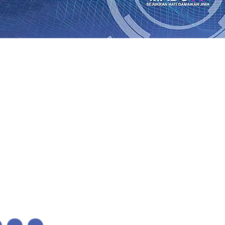
bon, Hasil Panen Jagung di Mojokerto Tembus 18 Ton/Ha
0
i Hari ke-75
06 Agu 2026
•
Bangga, Mas Dhito Beri Beasis
 Timur Terus Bertumbuh, menunjukan Kuatnya Basis Me
nian Bagi Petani
06 Agu 2026
•
Kapolres Probolinggo Pim
 dari Spanyol Pastikan Gabung skuad Macan Putih
05 Agu 
 Agu 2026
•
Cerita Supeno, Penjahit Vermak Keliling Di 
Perubahan Desil Warga
04 Agu 2026
•
bon, Hasil Panen Jagung di Mojokerto Tembus 18 Ton/Ha
0
i Hari ke-75
06 Agu 2026
•
Bangga, Mas Dhito Beri Beasis
 Timur Terus Bertumbuh, menunjukan Kuatnya Basis Me
nian Bagi Petani
06 Agu 2026
•
Kapolres Probolinggo Pim
 dari Spanyol Pastikan Gabung skuad Macan Putih
05 Agu 
 Agu 2026
•
Cerita Supeno, Penjahit Vermak Keliling Di 
Perubahan Desil Warga
04 Agu 2026
•