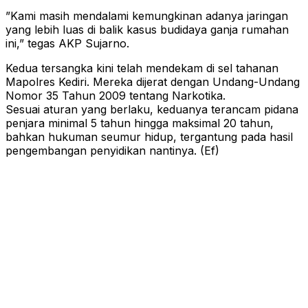
​”Kami masih mendalami kemungkinan adanya jaringan
yang lebih luas di balik kasus budidaya ganja rumahan
ini,” tegas AKP Sujarno.
​Kedua tersangka kini telah mendekam di sel tahanan
Mapolres Kediri. Mereka dijerat dengan Undang-Undang
Nomor 35 Tahun 2009 tentang Narkotika.
​Sesuai aturan yang berlaku, keduanya terancam pidana
penjara minimal 5 tahun hingga maksimal 20 tahun,
bahkan hukuman seumur hidup, tergantung pada hasil
pengembangan penyidikan nantinya. (Ef)
jasa web bogor
,
jasa pembuatan website company
profile
,
jasa pembuatan website jakarta
,
jasa website di
depok
,
jasa web berita murah
,
jasa maintenance website
perusahaan
,
jasa maitenance website berita
,
jasa landing
page properti
,
website berite mirip liputan6
,
jasa desain
ulang website
,
jasa buat website sekolah
,
jasa web
yayasan
,
website media online
,
jasa website berita mirip
detik
,
jasa web dealer mobil
,
jasa website traning
center
,
jasa web event organizer
,
jasa buat website
konstruksi
,
jasa pembuatan website umroh
,
jasa website