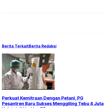
travel
,
jasa hapus malware
,
jasa update konten seo
,
jasa
peningkatan keamanan web wordpress
Berita Terkait
Berita Redaksi
Perkuat Kemitraan Dengan Petani, PG
Pesantren Baru Sukses Menggiling Tebu 4 Juta