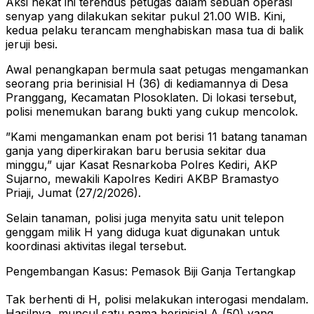
​Aksi nekat ini terendus petugas dalam sebuah operasi
senyap yang dilakukan sekitar pukul 21.00 WIB. Kini,
kedua pelaku terancam menghabiskan masa tua di balik
jeruji besi.
​Awal penangkapan bermula saat petugas mengamankan
seorang pria berinisial H (36) di kediamannya di Desa
Pranggang, Kecamatan Plosoklaten. Di lokasi tersebut,
polisi menemukan barang bukti yang cukup mencolok.
​”Kami mengamankan enam pot berisi 11 batang tanaman
ganja yang diperkirakan baru berusia sekitar dua
minggu,” ujar Kasat Resnarkoba Polres Kediri, AKP
Sujarno, mewakili Kapolres Kediri AKBP Bramastyo
Priaji, Jumat (27/2/2026).
​Selain tanaman, polisi juga menyita satu unit telepon
genggam milik H yang diduga kuat digunakan untuk
koordinasi aktivitas ilegal tersebut.
​Pengembangan Kasus: Pemasok Biji Ganja Tertangkap
Tak berhenti di H, polisi melakukan interogasi mendalam.
Hasilnya, muncul satu nama berinisial A (50) yang