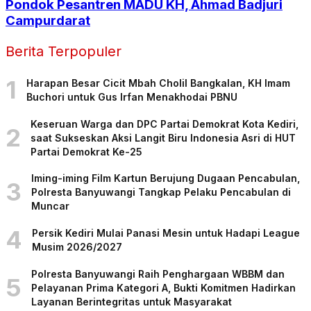
Pondok Pesantren MADU KH, Ahmad Badjuri
Campurdarat
Berita Terpopuler
1
Harapan Besar Cicit Mbah Cholil Bangkalan, KH Imam
Buchori untuk Gus Irfan Menakhodai PBNU
Keseruan Warga dan DPC Partai Demokrat Kota Kediri,
2
saat Sukseskan Aksi Langit Biru Indonesia Asri di HUT
Partai Demokrat Ke-25
Iming-iming Film Kartun Berujung Dugaan Pencabulan,
3
Polresta Banyuwangi Tangkap Pelaku Pencabulan di
Muncar
4
Persik Kediri Mulai Panasi Mesin untuk Hadapi League
Musim 2026/2027
Polresta Banyuwangi Raih Penghargaan WBBM dan
5
Pelayanan Prima Kategori A, Bukti Komitmen Hadirkan
Layanan Berintegritas untuk Masyarakat