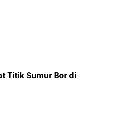
LIVE STREAMING
PODCAST
KAJIAN ISLAM
t Titik Sumur Bor di