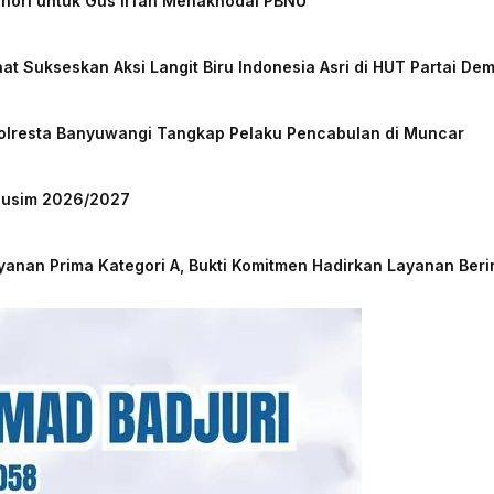
chori untuk Gus Irfan Menakhodai PBNU
at Sukseskan Aksi Langit Biru Indonesia Asri di HUT Partai De
Polresta Banyuwangi Tangkap Pelaku Pencabulan di Muncar
 Musim 2026/2027
nan Prima Kategori A, Bukti Komitmen Hadirkan Layanan Beri