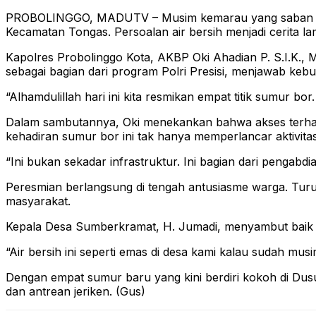
PROBOLINGGO, MADUTV – Musim kemarau yang saban ta
Kecamatan Tongas. Persoalan air bersih menjadi cerita la
Kapolres Probolinggo Kota, AKBP Oki Ahadian P. S.I.K.,
sebagai bagian dari program Polri Presisi, menjawab kebu
“Alhamdulillah hari ini kita resmikan empat titik sumur bor
Dalam sambutannya, Oki menekankan bahwa akses terhadap
kehadiran sumur bor ini tak hanya memperlancar aktivita
“Ini bukan sekadar infrastruktur. Ini bagian dari penga
Peresmian berlangsung di tengah antusiasme warga. Turu
masyarakat.
Kepala Desa Sumberkramat, H. Jumadi, menyambut baik ini
“Air bersih ini seperti emas di desa kami kalau sudah mus
Dengan empat sumur baru yang kini berdiri kokoh di D
dan antrean jeriken. (Gus)