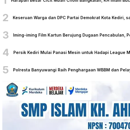
Harapan Besar Cicit Mbah Cholil Bangkalan, KH Imam Bu
2
Keseruan Warga dan DPC Partai Demokrat Kota Kediri, sa
3
Iming-iming Film Kartun Berujung Dugaan Pencabulan, 
4
Persik Kediri Mulai Panasi Mesin untuk Hadapi League
5
Polresta Banyuwangi Raih Penghargaan WBBM dan Pelaya