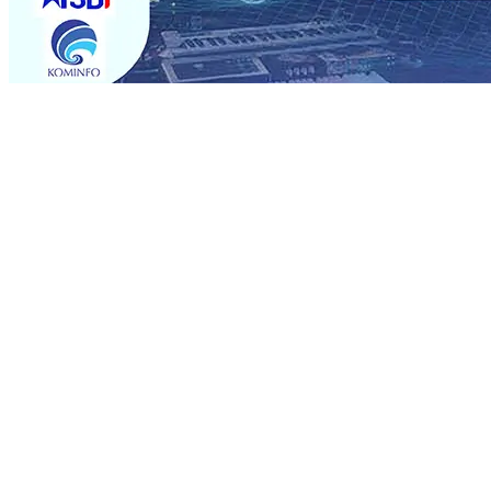
Trending
Sebut Pemkot Kediri Arogan Soal TPA Pojok, Pengugat d
Perkuat Hubungan Dengan 17 Desa Sekitar, PT SGN MK
Media Kenalkan Wajah Baru JKN: Lebih Informatif, Lebih 
Super League 2026/2027
06 Agu 2026
•
KAI Daop 7 Mad
Perkenalkan Pupuk Probiotik Berbasis Grafenik Karbon,
Pesantren Baru Sukses Menggiling Tebu 4 Juta Kuintal d
2026
•
Jumlah Rekening dan Nominal Simpanan di Jawa
Produksi, Mas Dhito Kembali Salurkan 216 Bantuan Perta
Sebut Pemkot Kediri Arogan Soal TPA Pojok, Pengugat d
Perkuat Hubungan Dengan 17 Desa Sekitar, PT SGN MK
Media Kenalkan Wajah Baru JKN: Lebih Informatif, Lebih 
Super League 2026/2027
06 Agu 2026
•
KAI Daop 7 Mad
Perkenalkan Pupuk Probiotik Berbasis Grafenik Karbon,
Pesantren Baru Sukses Menggiling Tebu 4 Juta Kuintal d
2026
•
Jumlah Rekening dan Nominal Simpanan di Jawa
Produksi, Mas Dhito Kembali Salurkan 216 Bantuan Perta