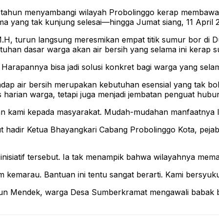
hun menyambangi wilayah Probolinggo kerap membawa k
ma yang tak kunjung selesai—hingga Jumat siang, 11 April 
 M.H, turun langsung meresmikan empat titik sumur bor d
tuhan dasar warga akan air bersih yang selama ini kerap su
. Harapannya bisa jadi solusi konkret bagi warga yang selama 
 air bersih merupakan kebutuhan esensial yang tak boleh
s harian warga, tetapi juga menjadi jembatan penguat hubu
bdian kami kepada masyarakat. Mudah-mudahan manfaatnya l
t hadir Ketua Bhayangkari Cabang Probolinggo Kota, peja
siatif tersebut. Ia tak menampik bahwa wilayahnya memang
im kemarau. Bantuan ini tentu sangat berarti. Kami bersyuku
usun Mendek, warga Desa Sumberkramat mengawali babak b