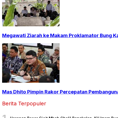
Megawati Ziarah ke Makam Proklamator Bung Kar
Mas Dhito Pimpin Rakor Percepatan Pembangun
Berita Terpopuler
1