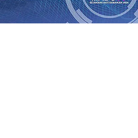
an Saroja: Banding atau Kasasi, Warga Tak Akan Gentar!,
SO Kebun Dhoho Kembali Salurkan Bantuan Gula
07 Agu 
Fleksibel, dan Berkelanjutan
07 Agu 2026
•
Pemain Pemain 
iun Salurkan Bantuan TJSL Rp123 Juta untuk Pendidikan, 
 Hasil Panen Jagung di Mojokerto Tembus 18 Ton/Ha
06 A
i Hari ke-75
06 Agu 2026
•
Bangga, Mas Dhito Beri Beasis
 Timur Terus Bertumbuh, menunjukan Kuatnya Basis Me
nian Bagi Petani
06 Agu 2026
•
an Saroja: Banding atau Kasasi, Warga Tak Akan Gentar!,
SO Kebun Dhoho Kembali Salurkan Bantuan Gula
07 Agu 
Fleksibel, dan Berkelanjutan
07 Agu 2026
•
Pemain Pemain 
iun Salurkan Bantuan TJSL Rp123 Juta untuk Pendidikan, 
 Hasil Panen Jagung di Mojokerto Tembus 18 Ton/Ha
06 A
i Hari ke-75
06 Agu 2026
•
Bangga, Mas Dhito Beri Beasis
 Timur Terus Bertumbuh, menunjukan Kuatnya Basis Me
nian Bagi Petani
06 Agu 2026
•