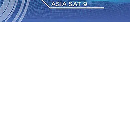
 Pemkot “Kekeh” Dengan Materi Banding
07 Agu 2026
•
2026
•
BPJS Kesehatan Kediri Perkuat Sinergi dengan
Baru Persik Kediri Terus di Datangkan Perkuat Untuk
Sosial, dan Pelestarian Budaya
06 Agu 2026
•
ITS
gu 2026
•
Perkuat Kemitraan Dengan Petani, PG
wa Siswa Peraih Medali Emas LKS Nasional 2026
06 Agu
nabung Nasabah
06 Agu 2026
•
Dukung Peningkatan
 Pemkot “Kekeh” Dengan Materi Banding
07 Agu 2026
•
2026
•
BPJS Kesehatan Kediri Perkuat Sinergi dengan
Baru Persik Kediri Terus di Datangkan Perkuat Untuk
Sosial, dan Pelestarian Budaya
06 Agu 2026
•
ITS
gu 2026
•
Perkuat Kemitraan Dengan Petani, PG
wa Siswa Peraih Medali Emas LKS Nasional 2026
06 Agu
nabung Nasabah
06 Agu 2026
•
Dukung Peningkatan