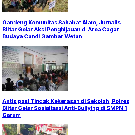
Gandeng Komunitas Sahabat Alam, Jurnalis
Blitar Gelar Aksi Penghijauan di Area Cagar
Budaya Candi Gambar Wetan
Antisipasi Tindak Kekerasan di Sekolah, Polres
Blitar Gelar Sosialisasi Anti-Bullying di SMPN 1
Garum