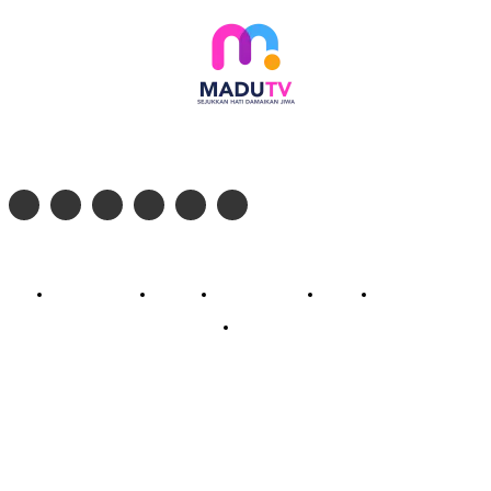
Follow social media kami di:
© 2026 - PT. Madinul Ulum Media Televisi Ummat Tulungagung, Jawa Timur
Profil Madu TV
Redaksi
Pedoman Siber
Kontak
Live Streaming
PodCast