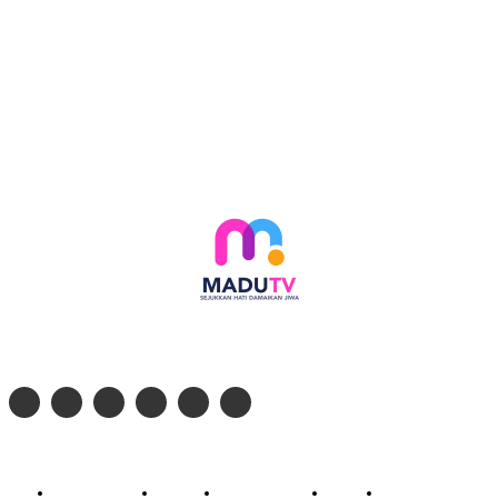
Follow social media kami di:
© 2026 - PT. Madinul Ulum Media Televisi Ummat Tulungagung, Jawa Timur
Profil Madu TV
Redaksi
Pedoman Siber
Kontak
Live Streaming