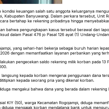
ondisi keuangan salah satu anggota keluarganya mengun
mpi, Kabupaten Banyuwangi. Dalam perkara tersebut, Unit
ecara bertahap ke rekening pribadinya hingga menyebabkan
n bahwa pengungkapan kasus tersebut berawal dari laporan
aksud dalam Pasal 476 jo Pasal 126 ayat (1) Undang-Und
jampi, yang sehari-hari bekerja sebagai buruh harian lepas
uari 2026 dengan memanfaatkan layanan perbankan yang te
akukan pengecekan saldo rekening milik korban pada 13 F
000.
langsung kepada korban mengenai penggunaan dana terseb
titipkan kepada seorang pria yang dikenal korban.
ut diduga mengakui bahwa dana yang berada dalam rekening 
isial KIY (50), warga Kecamatan Rogojampi, diduga memanf
a diduga mengajak korban mendatangi bank untuk mengur