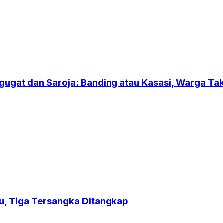
gugat dan Saroja: Banding atau Kasasi, Warga T
u, Tiga Tersangka Ditangkap