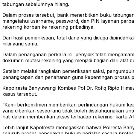
tabungan sebelumnya hilang.
Dalam proses tersebut, bank menerbitkan buku tabungan 
mengetahui username, password, dan PIN layanan perbank
rekening korban ke rekening pribadinya.
Dari hasil pemeriksaan, total dana yang diduga dipindahk
nilai yang sama.
Dalam penanganan perkara ini, penyidik telah mengamanka
dokumen mutasi rekening yang menjadi bagian dari alat bu
Setelah melalui rangkaian pemeriksaan saksi, pengumpulan
penangkapan dan penahanan guna kepentingan proses pen
Kapolresta Banyuwangi Kombes Pol Dr. Rofiq Ripto Himaw
kasus tersebut.
“Kami berkomitmen memberikan perlindungan hukum kepa
yang diberikan seseorang tidak boleh disalahgunakan u
hati dalam memberikan akses terhadap rekening, kartu A
Lebih lanjut Kapolresta menegaskan bahwa Polresta Bany
seluruh proses penegakan hukum berjalan secara profesio