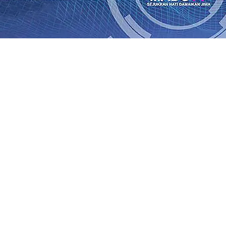
an Saroja: Banding atau Kasasi, Warga Tak Akan Gentar!,
SO Kebun Dhoho Kembali Salurkan Bantuan Gula
07 Agu 
Fleksibel, dan Berkelanjutan
07 Agu 2026
•
Pemain Pemain 
iun Salurkan Bantuan TJSL Rp123 Juta untuk Pendidikan, 
 Hasil Panen Jagung di Mojokerto Tembus 18 Ton/Ha
06 A
i Hari ke-75
06 Agu 2026
•
Bangga, Mas Dhito Beri Beasis
 Timur Terus Bertumbuh, menunjukan Kuatnya Basis Me
nian Bagi Petani
06 Agu 2026
•
an Saroja: Banding atau Kasasi, Warga Tak Akan Gentar!,
SO Kebun Dhoho Kembali Salurkan Bantuan Gula
07 Agu 
Fleksibel, dan Berkelanjutan
07 Agu 2026
•
Pemain Pemain 
iun Salurkan Bantuan TJSL Rp123 Juta untuk Pendidikan, 
 Hasil Panen Jagung di Mojokerto Tembus 18 Ton/Ha
06 A
i Hari ke-75
06 Agu 2026
•
Bangga, Mas Dhito Beri Beasis
 Timur Terus Bertumbuh, menunjukan Kuatnya Basis Me
nian Bagi Petani
06 Agu 2026
•