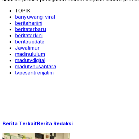
TOPIK
banyuwangi viral
beritahariini
beritaterbaru
beritaterkini
beritaupdate
Jawatimur
madinululum
madutvdigital
madutvnusantara
tvpesantrenjatim
Berita Terkait
Berita Redaksi