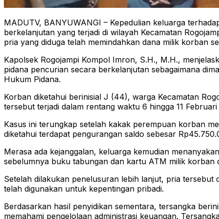
MADUTV, BANYUWANGI – Kepedulian keluarga terhadap k
berkelanjutan yang terjadi di wilayah Kecamatan Rogoja
pria yang diduga telah memindahkan dana milik korban s
Kapolsek Rogojampi Kompol Imron, S.H., M.H., menjelaska
pidana pencurian secara berkelanjutan sebagaimana dim
Hukum Pidana.
Korban diketahui berinisial J (44), warga Kecamatan Rogo
tersebut terjadi dalam rentang waktu 6 hingga 11 Febr
Kasus ini terungkap setelah kakak perempuan korban mel
diketahui terdapat pengurangan saldo sebesar Rp45.750.
Merasa ada kejanggalan, keluarga kemudian menanyakan 
sebelumnya buku tabungan dan kartu ATM milik korban di
Setelah dilakukan penelusuran lebih lanjut, pria terseb
telah digunakan untuk kepentingan pribadi.
Berdasarkan hasil penyidikan sementara, tersangka berin
memahami pengelolaan administrasi keuangan. Tersangk