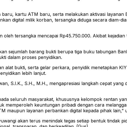
baru, kartu ATM baru, serta melakukan aktivasi layanan B
an digital milik korban, tersangka diduga secara diam-di
an oleh tersangka mencapai Rp45.750.000. Akibat kejadian 
n sejumlah barang bukti berupa tiga buku tabungan Bank BR
kti dalam proses penyidikan.
 alat bukti, serta gelar perkara, penyidik menetapkan KIY 
yidikan lebih lanjut.
an, S.I.K., S.H., M.H., mengapresiasi langkah cepat yang
da seluruh masyarakat, khususnya kelompok rentan yang 
ntuk memperoleh keuntungan pribadi dengan cara melangga
TM maupun layanan perbankan digital kepada pihak lain,” 
uwangi akan terus menindak tegas setiap bentuk tindak p
nal, transparan, dan berkeadilan. (Gus)