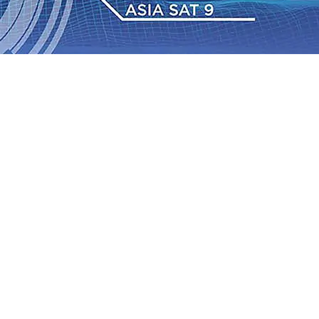
 Pemkot “Kekeh” Dengan Materi Banding
07 Agu 2026
•
2026
•
BPJS Kesehatan Kediri Perkuat Sinergi dengan
Baru Persik Kediri Terus di Datangkan Perkuat Untuk
Sosial, dan Pelestarian Budaya
06 Agu 2026
•
ITS
gu 2026
•
Perkuat Kemitraan Dengan Petani, PG
wa Siswa Peraih Medali Emas LKS Nasional 2026
06 Agu
nabung Nasabah
06 Agu 2026
•
Dukung Peningkatan
 Pemkot “Kekeh” Dengan Materi Banding
07 Agu 2026
•
2026
•
BPJS Kesehatan Kediri Perkuat Sinergi dengan
Baru Persik Kediri Terus di Datangkan Perkuat Untuk
Sosial, dan Pelestarian Budaya
06 Agu 2026
•
ITS
gu 2026
•
Perkuat Kemitraan Dengan Petani, PG
wa Siswa Peraih Medali Emas LKS Nasional 2026
06 Agu
nabung Nasabah
06 Agu 2026
•
Dukung Peningkatan