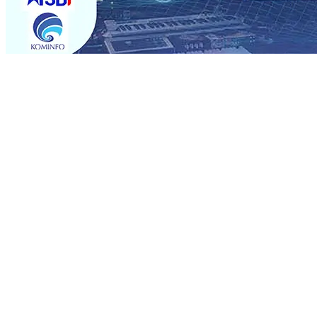
Trending
Sebut Pemkot Kediri Arogan Soal TPA Pojok, Pengugat d
Perkuat Hubungan Dengan 17 Desa Sekitar, PT SGN MK
Media Kenalkan Wajah Baru JKN: Lebih Informatif, Lebih 
Super League 2026/2027
06 Agu 2026
•
KAI Daop 7 Mad
Perkenalkan Pupuk Probiotik Berbasis Grafenik Karbon,
Pesantren Baru Sukses Menggiling Tebu 4 Juta Kuintal d
2026
•
Jumlah Rekening dan Nominal Simpanan di Jawa
Produksi, Mas Dhito Kembali Salurkan 216 Bantuan Perta
Sebut Pemkot Kediri Arogan Soal TPA Pojok, Pengugat d
Perkuat Hubungan Dengan 17 Desa Sekitar, PT SGN MK
Media Kenalkan Wajah Baru JKN: Lebih Informatif, Lebih 
Super League 2026/2027
06 Agu 2026
•
KAI Daop 7 Mad
Perkenalkan Pupuk Probiotik Berbasis Grafenik Karbon,
Pesantren Baru Sukses Menggiling Tebu 4 Juta Kuintal d
2026
•
Jumlah Rekening dan Nominal Simpanan di Jawa
Produksi, Mas Dhito Kembali Salurkan 216 Bantuan Perta