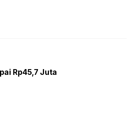
LIVE STREAMING
PODCAST
KAJIAN ISLAM
pai Rp45,7 Juta