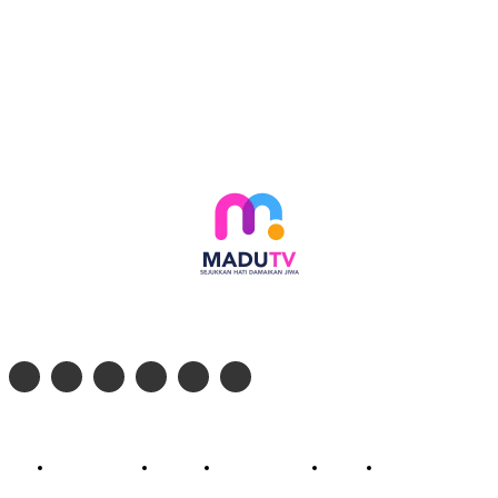
Follow social media kami di:
© 2026 - PT. Madinul Ulum Media Televisi Ummat Tulungagung, Jawa Timur
Profil Madu TV
Redaksi
Pedoman Siber
Kontak
Live Streaming