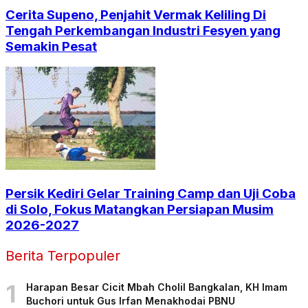
Cerita Supeno, Penjahit Vermak Keliling Di
Tengah Perkembangan Industri Fesyen yang
Semakin Pesat
Persik Kediri Gelar Training Camp dan Uji Coba
di Solo, Fokus Matangkan Persiapan Musim
2026-2027
Berita Terpopuler
1
Harapan Besar Cicit Mbah Cholil Bangkalan, KH Imam
Buchori untuk Gus Irfan Menakhodai PBNU