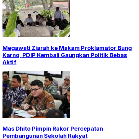
Megawati Ziarah ke Makam Proklamator Bung
Karno, PDIP Kembali Gaungkan Politik Bebas
Aktif
Mas Dhito Pimpin Rakor Percepatan
Pembangunan Sekolah Rakyat