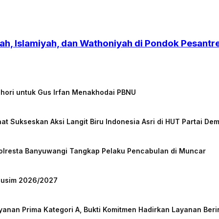
h, Islamiyah, dan Wathoniyah di Pondok Pesant
chori untuk Gus Irfan Menakhodai PBNU
at Sukseskan Aksi Langit Biru Indonesia Asri di HUT Partai De
Polresta Banyuwangi Tangkap Pelaku Pencabulan di Muncar
 Musim 2026/2027
nan Prima Kategori A, Bukti Komitmen Hadirkan Layanan Beri