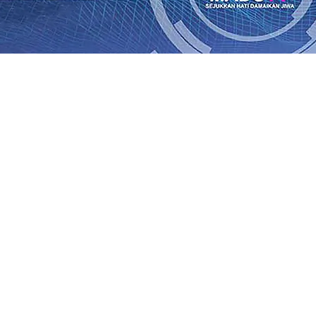
SO Kebun Dhoho Kembali Salurkan Bantuan Gula
07 Agu 
Fleksibel, dan Berkelanjutan
07 Agu 2026
•
Pemain Pemain 
iun Salurkan Bantuan TJSL Rp123 Juta untuk Pendidikan, 
 Hasil Panen Jagung di Mojokerto Tembus 18 Ton/Ha
06 A
i Hari ke-75
06 Agu 2026
•
Bangga, Mas Dhito Beri Beasis
 Timur Terus Bertumbuh, menunjukan Kuatnya Basis Me
nian Bagi Petani
06 Agu 2026
•
Kapolres Probolinggo Pim
SO Kebun Dhoho Kembali Salurkan Bantuan Gula
07 Agu 
Fleksibel, dan Berkelanjutan
07 Agu 2026
•
Pemain Pemain 
iun Salurkan Bantuan TJSL Rp123 Juta untuk Pendidikan, 
 Hasil Panen Jagung di Mojokerto Tembus 18 Ton/Ha
06 A
i Hari ke-75
06 Agu 2026
•
Bangga, Mas Dhito Beri Beasis
 Timur Terus Bertumbuh, menunjukan Kuatnya Basis Me
nian Bagi Petani
06 Agu 2026
•
Kapolres Probolinggo Pim