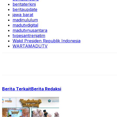
beritaterkini
beritaupdate
jawa barat
madinululum
madutvdigital
madutvnusantara
tvpesantrenjatim
Wakil Presiden Republik Indonesia
WARTAMADUTV
Berita Terkait
Berita Redaksi