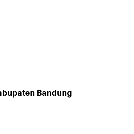
LIVE STREAMING
PODCAST
KAJIAN ISLAM
 Kabupaten Bandung