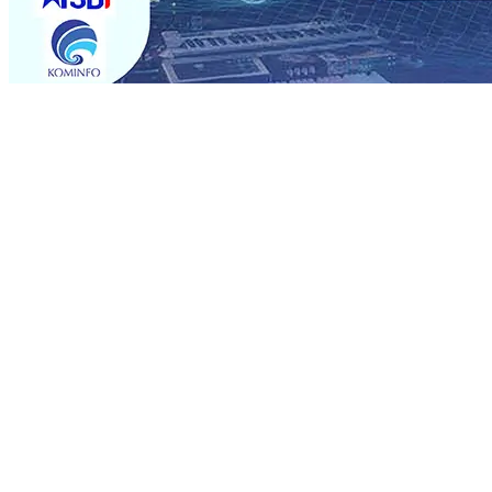
Trending
Perkuat Hubungan Dengan 17 Desa Sekitar, PT SGN MK
Media Kenalkan Wajah Baru JKN: Lebih Informatif, Lebih 
Super League 2026/2027
06 Agu 2026
•
KAI Daop 7 Mad
Perkenalkan Pupuk Probiotik Berbasis Grafenik Karbon,
Pesantren Baru Sukses Menggiling Tebu 4 Juta Kuintal d
2026
•
Jumlah Rekening dan Nominal Simpanan di Jawa
Produksi, Mas Dhito Kembali Salurkan 216 Bantuan Perta
Belum Sepenuhnya Padam
05 Agu 2026
•
Perkuat Hubungan Dengan 17 Desa Sekitar, PT SGN MK
Media Kenalkan Wajah Baru JKN: Lebih Informatif, Lebih 
Super League 2026/2027
06 Agu 2026
•
KAI Daop 7 Mad
Perkenalkan Pupuk Probiotik Berbasis Grafenik Karbon,
Pesantren Baru Sukses Menggiling Tebu 4 Juta Kuintal d
2026
•
Jumlah Rekening dan Nominal Simpanan di Jawa
Produksi, Mas Dhito Kembali Salurkan 216 Bantuan Perta
Belum Sepenuhnya Padam
05 Agu 2026
•