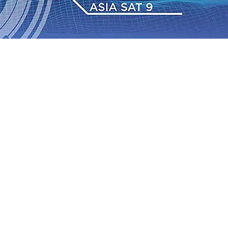
2026
•
BPJS Kesehatan Kediri Perkuat Sinergi dengan
Baru Persik Kediri Terus di Datangkan Perkuat Untuk
Sosial, dan Pelestarian Budaya
06 Agu 2026
•
ITS
gu 2026
•
Perkuat Kemitraan Dengan Petani, PG
wa Siswa Peraih Medali Emas LKS Nasional 2026
06 Agu
nabung Nasabah
06 Agu 2026
•
Dukung Peningkatan
pin Langsung Pemadaman Karhutla di Lereng Bromo, Api
2026
•
BPJS Kesehatan Kediri Perkuat Sinergi dengan
Baru Persik Kediri Terus di Datangkan Perkuat Untuk
Sosial, dan Pelestarian Budaya
06 Agu 2026
•
ITS
gu 2026
•
Perkuat Kemitraan Dengan Petani, PG
wa Siswa Peraih Medali Emas LKS Nasional 2026
06 Agu
nabung Nasabah
06 Agu 2026
•
Dukung Peningkatan
pin Langsung Pemadaman Karhutla di Lereng Bromo, Api