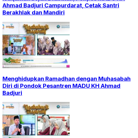
Ahmad Badjuri Campurdarat, Cetak Santri
Berakhlak dan Mandiri
Menghidupkan Ramadhan dengan Muhasabah
Diri di Pondok Pesantren MADU KH Ahmad
Badjuri