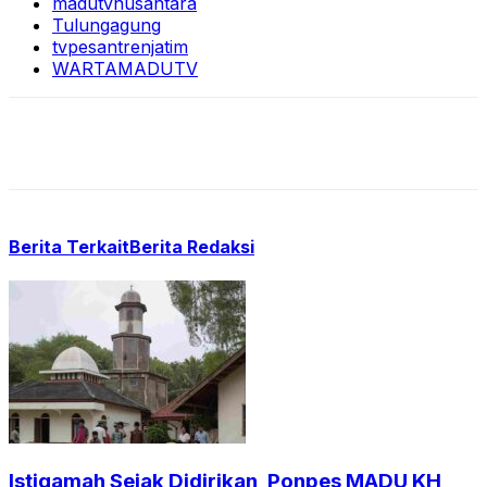
madutvnusantara
Tulungagung
tvpesantrenjatim
WARTAMADUTV
Berita Terkait
Berita Redaksi
Istiqamah Sejak Didirikan, Ponpes MADU KH