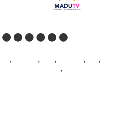
Follow social media kami di:
© 2026 - PT. Madinul Ulum Media Televisi Ummat Tulungagung, Jawa Timur
Profil Madu TV
Redaksi
Pedoman Siber
Kontak
Live Streaming
PodCast