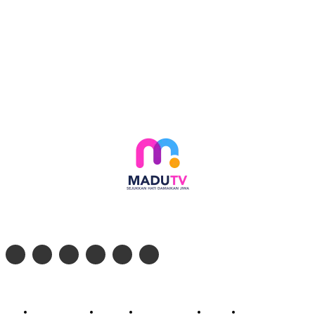
Follow social media kami di:
© 2026 - PT. Madinul Ulum Media Televisi Ummat Tulungagung, Jawa Timur
Profil Madu TV
Redaksi
Pedoman Siber
Kontak
Live Streaming