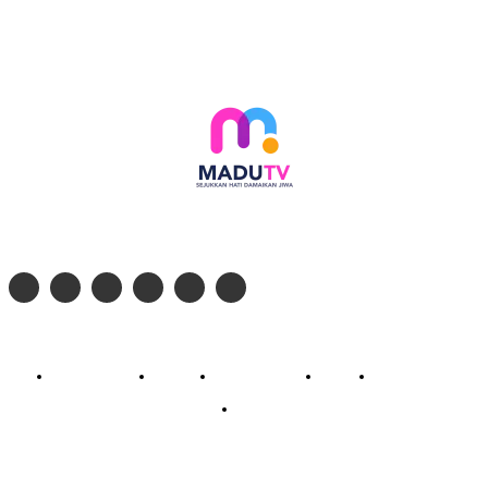
Follow social media kami di:
© 2026 - PT. Madinul Ulum Media Televisi Ummat Tulungagung, Jawa Timur
Profil Madu TV
Redaksi
Pedoman Siber
Kontak
Live Streaming
PodCast