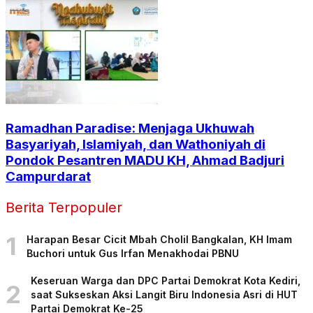
Ramadhan Paradise: Menjaga Ukhuwah
Basyariyah, Islamiyah, dan Wathoniyah di
Pondok Pesantren MADU KH, Ahmad Badjuri
Campurdarat
Berita Terpopuler
1
Harapan Besar Cicit Mbah Cholil Bangkalan, KH Imam
Buchori untuk Gus Irfan Menakhodai PBNU
Keseruan Warga dan DPC Partai Demokrat Kota Kediri,
2
saat Sukseskan Aksi Langit Biru Indonesia Asri di HUT
Partai Demokrat Ke-25